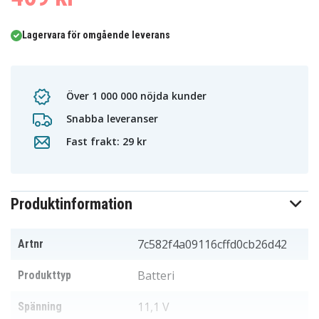
Lagervara för omgående leverans
Över 1 000 000 nöjda kunder
Snabba leveranser
Fast frakt: 29 kr
Produktinformation
7c582f4a09116cffd0cb26d42
Artnr
Batteri
Produkttyp
11,1 V
Spänning