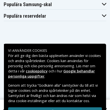
Dell Inspiron
Dell Inspiron
Dell Inspiron
Populära Samsung-skal
14R N4010D148
14R N4010D158
14R T510401TW
Dell Inspiron
Dell Inspiron
Dell Inspiron
14R T510402TW
14R T510403TW
14R-N4010
Populära reservdelar
Dell Inspiron
Dell Inspiron
Dell Inspiron
14R-N4010D
14R-N4010R
14R-N40140D
Dell Inspiron
Dell Inspiron
Dell Inspiron
14R-N4020
14R-N4110
14R-T510
Dell Inspiron 15
Dell Inspiron 15
Dell Inspiron 15-
(3520)
(3521)
M5020
Dell Inspiron 15-
Dell Inspiron 15-
Dell Inspiron 15-
Betalningsalternativ
M5030
N5020
N5030
Dell Inspiron
Dell Inspiron
Dell Inspiron
VI ANVÄNDER COOKIES
15R
15R (5010-4475)
15R (5010-D330)
För att ge dig den bästa upplevelsen använder vi cookies
Leveransalternativ
Dell Inspiron
Dell Inspiron
Dell Inspiron
och andra spårtekniker. Cookies kan användas för
15R (5010-
15R (5010-D382)
15R (5010-D430)
D370HK)
personlig och icke-personlig annonsering. Läs mer om
Dell Inspiron
detta i vår
cookiepolicy
och i hur
Google behandlar
Dell Inspiron
Dell Inspiron
15R (5010-
15R (5010-D480)
15R (5010-D481)
personliga uppgifter
.
D460HK)
Dell Inspiron
Dell Inspiron
Dell Inspiron
15R (Ins15RD-
15R (Ins15RD-
Genom att trycka ”Godkänn alla” samtycker du till att vi
15R (5010-D520)
458B)
488)
lagrar cookies och andra spårtekniker på din enhet.
Dell Inspiron
Dell Inspiron
Dell Inspiron
Samtycket är frivilligt och kan ändras när som helst via
15R 5010-
15R (N5110)
15R 5010-D330
D370HK
dina cookie-inställningar eller att du kontaktar oss.
Copyright © 2026, Spares Nordic AB
Dell Inspiron
Dell Inspiron
Dell Inspiron
VARUMÄRKEN SOM NÄMNS PÅ SIDAN TILLHÖR RESPEKTIVE
15R 5010-
469 kr
15R 5010-D382
15R 5010-D430
312-0234 för Dell, 11.1V, 5200 mAh