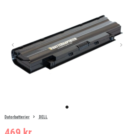
Item
1
item
of
0
Datorbatterier
DELL
1
469 kr