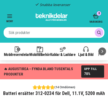
Snabba leveranser
Item
0
2
of
MENY
VARUKORG
3
Mobilreservdelar
Mobiltillbehör
Kablar & Laddare
Ljud & Bild
Power
🔥 AUGUSTIREA – FYNDA BLAND TUSENTALS
UPP TILL
70%
PRODUKTER
(14 Omdömen)
Batteri ersätter 312-0234 för Dell, 11.1V, 5200 mAh