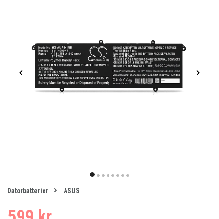
Item
1
item
item
item
item
item
item
item
item
of
0
Datorbatterier
ASUS
1
2
3
4
5
6
7
8
599 kr