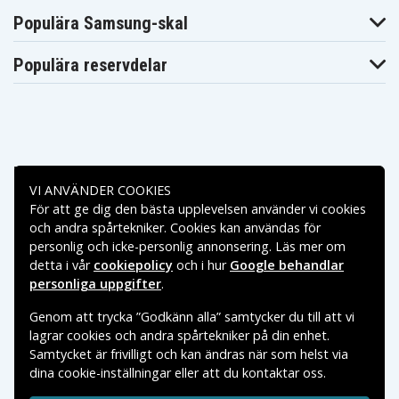
Populära Samsung-skal
Populära reservdelar
Betalningsalternativ
VI ANVÄNDER COOKIES
För att ge dig den bästa upplevelsen använder vi cookies
Leveransalternativ
och andra spårtekniker. Cookies kan användas för
personlig och icke-personlig annonsering. Läs mer om
detta i vår
cookiepolicy
och i hur
Google behandlar
personliga uppgifter
.
Genom att trycka ”Godkänn alla” samtycker du till att vi
lagrar cookies och andra spårtekniker på din enhet.
Samtycket är frivilligt och kan ändras när som helst via
dina cookie-inställningar eller att du kontaktar oss.
Copyright © 2026, Spares Nordic AB
VARUMÄRKEN SOM NÄMNS PÅ SIDAN TILLHÖR RESPEKTIVE