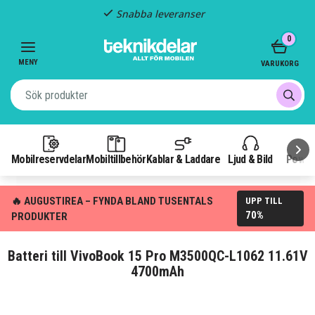
Snabba leveranser
Item
0
2
of
MENY
VARUKORG
3
Mobilreservdelar
Mobiltillbehör
Kablar & Laddare
Ljud & Bild
Power
🔥 AUGUSTIREA – FYNDA BLAND TUSENTALS
UPP TILL
70%
PRODUKTER
Batteri till VivoBook 15 Pro M3500QC-L1062 11.61V
4700mAh