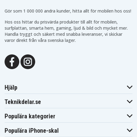
Vivobook Pro 14
Vivobook Pro 14
Vivobook Pro 14
OLED S3401QA-
Gör som 1 000 000 andra kunder, hitta allt för mobilen hos oss!
OLED S3401QA
OLED S3401QC
KM063W
Vivobook Pro
Vivobook Pro 14
Vivobook Pro 14
Hos oss hittar du prisvärda produkter till allt för mobilen,
14X OLED
OLED S3401QC-
S3400PA-
M7400QC-
surfplattan, smarta hem, gaming, ljud & bild och mycket mer.
KM003W
KM060T
KM018
Handla tryggt och säkert med snabba leveranser, vi skickar
Vivobook Pro
Vivobook Pro
Vivobook Pro
varor direkt från våra svenska lager.
14X OLED
14X OLED
14X OLED
M7400QE-
M7400QE-
M7400QE-
0139W5800H
KM058T
OLED0R7W
Vivobook Pro
Vivobook Pro
Vivobook Pro
14X OLED
14X OLED
14X OLED
N7400PA-
N7400PA
N7400PC
KM011T
Vivobook Pro
Vivobook Pro
Vivobook Pro
14X OLED
14X OLED
14X OLED
N7400PC-
N7400PC-KM011
N7400QC
Hjälp
OLED555
Vivobook Pro
Vivobook Pro
Vivobook Pro
14X OLED
14X OLED
14X OLED
Teknikdelar.se
N7400QC-
N7400QE-
N7400QE
KM038T
KM008T
Vivobook Pro 15
X3500PA
Populära kategorier
OLED K3500PC
Populära iPhone-skal