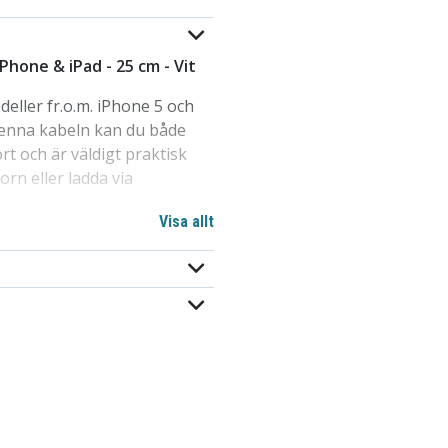
Phone & iPad - 25 cm - Vit
eller fr.o.m. iPhone 5 och
 denna kabeln kan du både
t och är väldigt praktisk
orn eller ladda via
Visa allt
Pad Air, iPad Mini och iPad