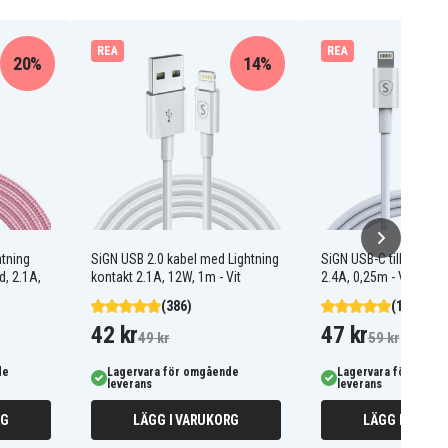
REA
REA
20%
14%
tning
SiGN USB 2.0 kabel med Lightning
SiGN USB-C till Lightni
d, 2.1A,
kontakt 2.1A, 12W, 1m - Vit
2.4A, 0,25m - Vit
(386)
(17)
42 kr
47 kr
49 kr
59 kr
de
Lagervara för omgående
Lagervara för omgå
leverans
leverans
RG
LÄGG I VARUKORG
LÄGG I VARUK