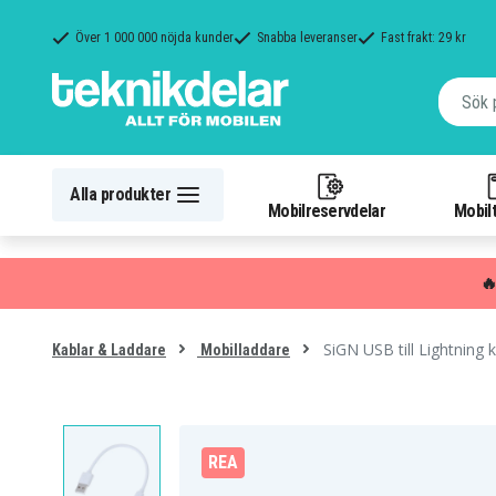
Över 1 000 000 nöjda kunder
Snabba leveranser
Fast frakt: 29 kr
Alla produkter
Mobilreservdelar
Mobilt

SiGN USB till Lightning 
Kablar & Laddare
Mobilladdare
REA