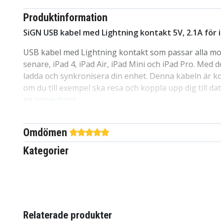
Produktinformation
SiGN USB kabel med Lightning kontakt 5V, 2.1A för i
USB kabel med Lightning kontakt som passar alla mod
senare, iPad 4, iPad Air, iPad Mini och iPad Pro. Med
ladda och synkronisera din enhet. Denna kabeln är kor
om du till exempel ska resa och koppla upp dig till dat
en
powerbank
.
Egenskaper:
Omdömen
Passar till:
iPhone 5, iPhone 6 iPhone 7, iPad 4, i
Kategorier
Pro och senare modeller
Längd:
25 cm
Färg:
Vit
Relaterade produkter