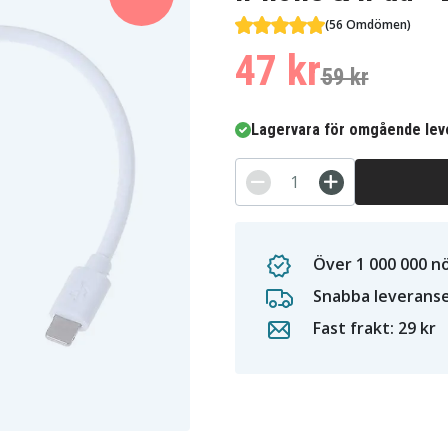
(56 Omdömen)
47 kr
59 kr
Lagervara för omgående lev
Över 1 000 000 n
Snabba leverans
Fast frakt: 29 kr