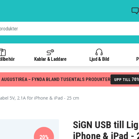
illbehör
Kablar & Laddare
Ljud & Bild
P
 AUGUSTIREA – FYNDA BLAND TUSENTALS PRODUKTER
70
UPP TILL
kabel 5V, 2.1A för iPhone & iPad - 25 cm
SiGN USB till Li
iPhone & iPad -
20%