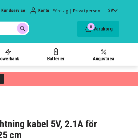
Företag
|
Privatperson
Kundservice
Konto
SV
0
Varukorg
owerbank
Batterier
Augustirea
%
ghtning kabel 5V, 2.1A för
 25 cm