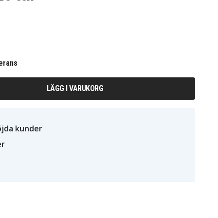
erans
LÄGG I VARUKORG
öjda kunder
er