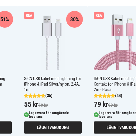
REA
REA
51%
30%
ing
SiGN USB kabel med Lightning för
SiGN USB Kabel med Ligh
cm
iPhone & iPad Silver/nylon, 2.4A,
Kontakt för iPhone & iPa
1m
2m - Rosa
(35)
(44)
55 kr
79 kr
79 kr
99 kr
6, 6 Plus, 6s, 6s Plus iPhone
Lagervara för omgående
Lagervara för omgåen
leverans
leverans
Max iPhone 11, 11 Pro, 11
, 12 Pro, 12 Pro Max iPhone
LÄGG I VARUKORG
LÄGG I VARUKO
22) iPhone 14, 14 Plus, 14