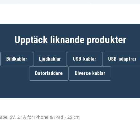
22
01652671
Upptäck liknande produkter
abel
Bildkablar
Ljudkablar
USB-kablar
USB-adaptrar
Datorladdare
Diverse kablar
ing
kabel 5V, 2.1A för iPhone & iPad - 25 cm