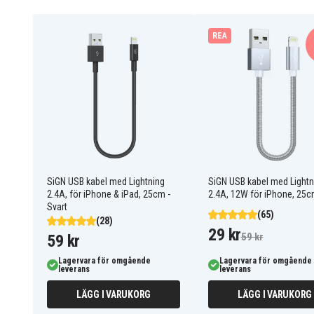
REA
SiGN USB kabel med Lightning
SiGN USB kabel med Lightn
2.4A, för iPhone & iPad, 25cm -
2.4A, 12W för iPhone, 25
Svart
(65)
(28)
29 kr
59 kr
59 kr
Kompatibel med: iPhone 5, 5c, 5s, SE (1st gen) iPhone 
Lagervara för omgående
Lagervara för omgående
leverans
leverans
7, 7 Plus iPhone 8, 8 Plus iPhone X iPhone XR, XS, XS 
Pro Max iPhone SE (2nd gen, 2020) iPhone 12 mini, 12
LÄGG I VARUKORG
LÄGG I VARUKORG
13 mini, 13, 13 Pro, 13 Pro Max iPhone SE (3rd gen, 20