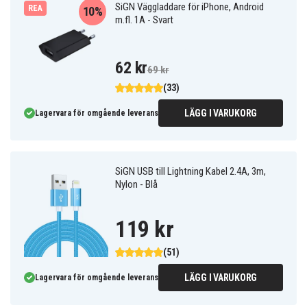
SiGN Väggladdare för iPhone, Android
REA
10%
m.fl. 1A - Svart
62 kr
69 kr
(33)
LÄGG I VARUKORG
Lagervara för omgående leverans
SiGN USB till Lightning Kabel 2.4A, 3m,
Nylon - Blå
119 kr
(51)
LÄGG I VARUKORG
Lagervara för omgående leverans