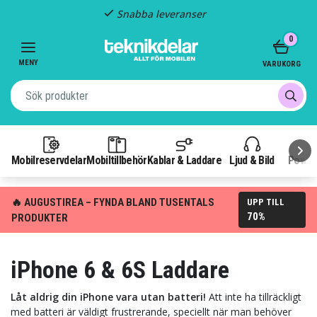
Snabba leveranser
Item
0
3
of
MENY
VARUKORG
3
Mobilreservdelar
Mobiltillbehör
Kablar & Laddare
Ljud & Bild
Power
🔥 AUGUSTIREA – FYNDA BLAND TUSENTALS
UPP TILL
70%
PRODUKTER
iPhone 6 & 6S Laddare
Låt aldrig din iPhone vara utan batteri!
Att inte ha tillräckligt
med batteri är väldigt frustrerande, speciellt när man behöver