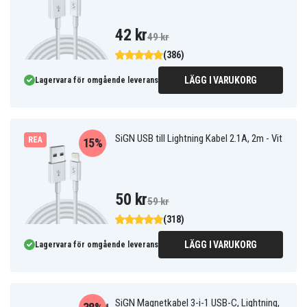
42 kr
49 kr
(386)
LÄGG I VARUKORG
Lagervara för omgående leverans
SiGN USB till Lightning Kabel 2.1A, 2m - Vit
REA
15%
50 kr
59 kr
(318)
LÄGG I VARUKORG
Lagervara för omgående leverans
SiGN Magnetkabel 3-i-1 USB-C, Lightning,