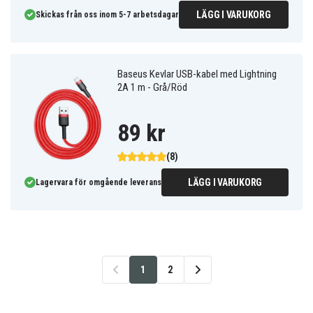
LÄGG I VARUKORG
Skickas från oss inom 5-7 arbetsdagar
Baseus Kevlar USB-kabel med Lightning
2A 1 m - Grå/Röd
89 kr
(8)
LÄGG I VARUKORG
Lagervara för omgående leverans
1
2