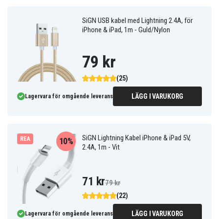
SiGN USB kabel med Lightning 2.4A, för
iPhone & iPad, 1m - Guld/Nylon
79 kr
(25)
LÄGG I VARUKORG
Lagervara för omgående leverans
SiGN Lightning Kabel iPhone & iPad 5V,
REA
10%
2.4A, 1m - Vit
71 kr
79 kr
(22)
LÄGG I VARUKORG
Lagervara för omgående leverans