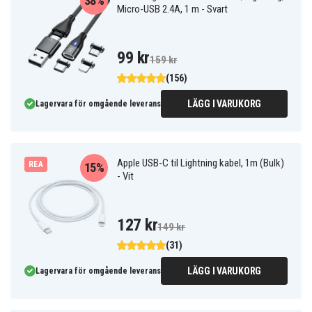
38%
Micro-USB 2.4A, 1 m - Svart
99 kr
159 kr
(156)
LÄGG I VARUKORG
Lagervara för omgående leverans
Apple USB-C til Lightning kabel, 1m (Bulk)
REA
15%
- Vit
127 kr
149 kr
(31)
LÄGG I VARUKORG
Lagervara för omgående leverans