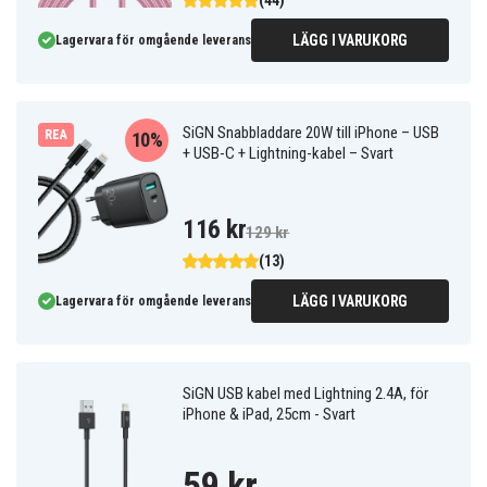
(44)
LÄGG I VARUKORG
Lagervara för omgående leverans
SiGN Snabbladdare 20W till iPhone – USB
REA
10%
+ USB-C + Lightning-kabel – Svart
116 kr
129 kr
(13)
LÄGG I VARUKORG
Lagervara för omgående leverans
SiGN USB kabel med Lightning 2.4A, för
iPhone & iPad, 25cm - Svart
59 kr