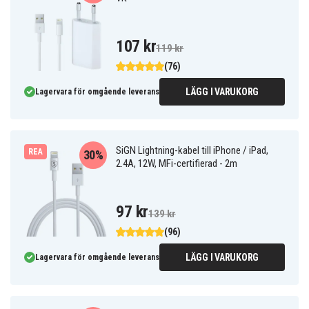
107 kr
119 kr
(76)
LÄGG I VARUKORG
Lagervara för omgående leverans
SiGN Lightning-kabel till iPhone / iPad,
REA
30%
2.4A, 12W, MFi-certifierad - 2m
97 kr
139 kr
(96)
LÄGG I VARUKORG
Lagervara för omgående leverans