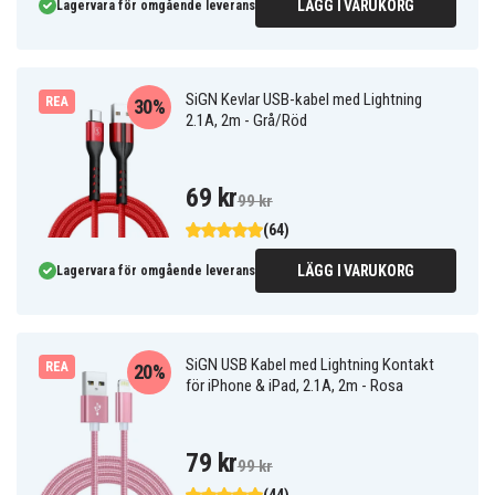
LÄGG I VARUKORG
Lagervara för omgående leverans
SiGN Kevlar USB-kabel med Lightning
REA
30%
2.1A, 2m - Grå/Röd
69 kr
99 kr
(64)
LÄGG I VARUKORG
Lagervara för omgående leverans
SiGN USB Kabel med Lightning Kontakt
REA
20%
för iPhone & iPad, 2.1A, 2m - Rosa
79 kr
99 kr