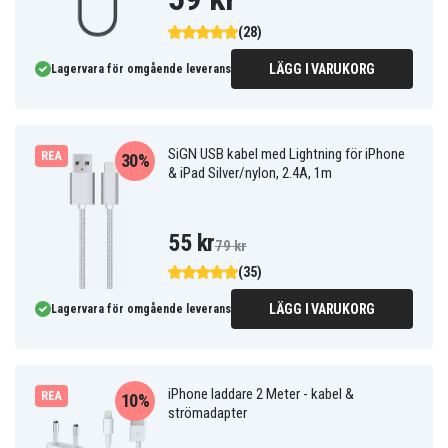
(28)
LÄGG I VARUKORG
Lagervara för omgående leverans
SiGN USB kabel med Lightning för iPhone
REA
30%
& iPad Silver/nylon, 2.4A, 1m
55 kr
79 kr
(35)
LÄGG I VARUKORG
Lagervara för omgående leverans
iPhone laddare 2 Meter - kabel &
REA
10%
strömadapter