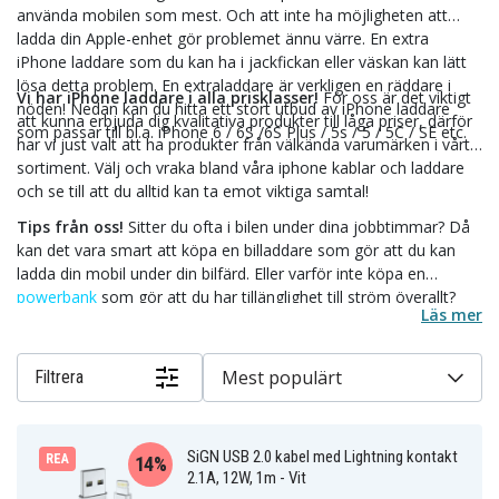
använda mobilen som mest. Och att inte ha möjligheten att
ladda din Apple-enhet gör problemet ännu värre. En extra
iPhone laddare som du kan ha i jackfickan eller väskan kan lätt
lösa detta problem. En extraladdare är verkligen en räddare i
Vi har iPhone laddare i alla prisklasser!
För oss är det viktigt
nöden! Nedan kan du hitta ett stort utbud av iPhone laddare
att kunna erbjuda dig kvalitativa produkter till låga priser, därför
som passar till bl.a. iPhone 6 / 6S /6S Plus / 5s / 5 / 5C / SE etc.
har vi just valt att ha produkter från välkända varumärken i vårt
sortiment. Välj och vraka bland våra iphone kablar och laddare
och se till att du alltid kan ta emot viktiga samtal!
Tips från oss!
Sitter du ofta i bilen under dina jobbtimmar? Då
kan det vara smart att köpa en billaddare som gör att du kan
ladda din mobil under din bilfärd. Eller varför inte köpa en
powerbank
som gör att du har tillänglighet till ström överallt?
Läs mer
För din trygghet har vi på Teknikdelar snabba leveranser från
vårt lager i Sverige, säkra betalningar och en fast fraktkostnad
på 29 kronor oavsett hur mycket du beställer.
Mest populärt
Filtrera
SiGN USB 2.0 kabel med Lightning kontakt
REA
14%
2.1A, 12W, 1m - Vit