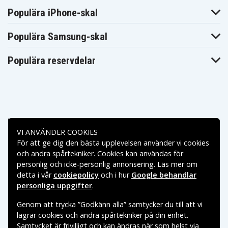
Populära iPhone-skal
Populära Samsung-skal
Populära reservdelar
Betalningsalternativ
VI ANVÄNDER COOKIES
För att ge dig den bästa upplevelsen använder vi cookies
Leveransalternativ
och andra spårtekniker. Cookies kan användas för
personlig och icke-personlig annonsering. Läs mer om
detta i vår
cookiepolicy
och i hur
Google behandlar
personliga uppgifter
.
Genom att trycka ”Godkänn alla” samtycker du till att vi
lagrar cookies och andra spårtekniker på din enhet.
Samtycket är frivilligt och kan ändras när som helst via