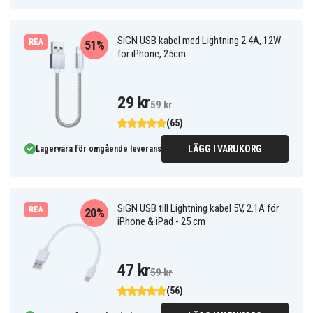
SiGN USB kabel med Lightning 2.4A, 12W
REA
51%
för iPhone, 25cm
29 kr
59 kr
(65)
LÄGG I VARUKORG
Lagervara för omgående leverans
SiGN USB till Lightning kabel 5V, 2.1A för
REA
20%
iPhone & iPad - 25 cm
47 kr
59 kr
(56)