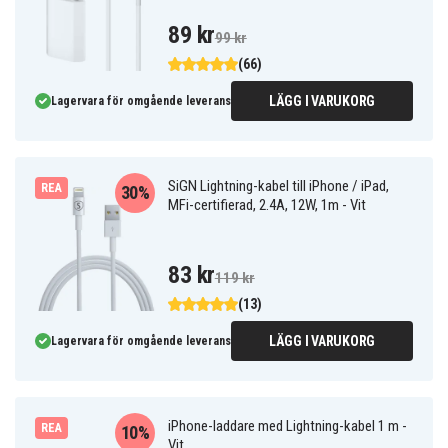
89 kr
99 kr
(66)
LÄGG I VARUKORG
Lagervara för omgående leverans
SiGN Lightning-kabel till iPhone / iPad,
REA
30%
MFi-certifierad, 2.4A, 12W, 1m - Vit
83 kr
119 kr
(13)
LÄGG I VARUKORG
Lagervara för omgående leverans
iPhone-laddare med Lightning-kabel 1 m -
REA
10%
Vit