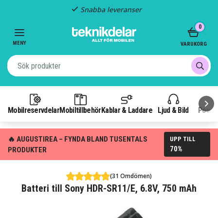
Snabba leveranser
Item
0
2
of
MENY
VARUKORG
3
Mobilreservdelar
Mobiltillbehör
Kablar & Laddare
Ljud & Bild
Power
🔥 AUGUSTIREA – FYNDA BLAND TUSENTALS
UPP TILL
70%
PRODUKTER
(31 Omdömen)
Batteri till Sony HDR-SR11/E, 6.8V, 750 mAh