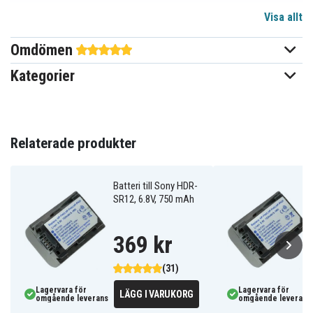
Visa allt
Li-ion
Batterityp
Omdömen
Sony
Passar varumärke
Kategorier
Ja
Överladdningsskydd
Går att använda i
Ja
originalladdaren
Relaterade produkter
45,10 x 31,90 x 18,70 mm
Mått
Batteri till Sony HDR-
750 mAh
Kapacitet
SR12, 6.8V, 750 mAh
Batteriet ersätter:
369 kr
NP-FH30
NP-FH40
NP-FH50
NP-FH60
NP-FH70
(31)
Lagervara för
Lagervara för
LÄGG I VARUKORG
omgående leverans
omgående leverans