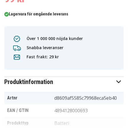
Lagervara för omgående leverans
Över 1 000 000 nöjda kunder
Snabba leveranser
Fast frakt: 29 kr
Produktinformation
d8609af5585c79968eca5eb40
Artnr
4894128000693
EAN / GTIN
Batteri
Produkttyp