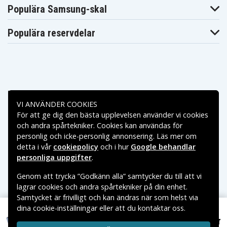
JVC GR-AX100
JVC GR-AX110
JVC GR-AX150
Populära Samsung-skal
JVC GR-AX155
JVC GR-AX2
JVC GR-AX201U
JVC GR-
JVC GR-
JVC GR-AX230U
AX202U
AX220U
Populära reservdelar
JVC GR-AX255
JVC GR-AX25U
JVC GR-AX26U
JVC GR-
JVC GR-AX30U
JVC GR-AX310U
AX300U
JVC GR-AX34U
JVC GR-AX35U
JVC GR-AX400U
JVC GR-
JVC GR-
JVC GR-AX410U
AX401U
AX404U
JVC GR-
Betalningsalternativ
JVC GR-AX46U
JVC GR-AX47U
AX430U
VI ANVÄNDER COOKIES
JVC GR-
JVC GR-AX60
JVC GR-AX606U
För att ge dig den bästa upplevelsen använder vi cookies
AX500U
Leveransalternativ
JVC GR-
och andra spårtekniker. Cookies kan användas för
JVC GR-AX640
JVC GR-AX640U
AX610U
personlig och icke-personlig annonsering. Läs mer om
JVC GR-
JVC GR-
JVC GR-AX680
detta i vår
cookiepolicy
och i hur
Google behandlar
AX650U
AX655U
personliga uppgifter
.
JVC GR-
JVC GR-
JVC GR-AX750U
AX720U
AX730U
JVC GR-
Genom att trycka ”Godkänn alla” samtycker du till att vi
JVC GR-AX75U
JVC GR-AX761U
AX760U
lagrar cookies och andra spårtekniker på din enhet.
JVC GR-AX76U
JVC GR-AX77U
JVC GR-AX80
Samtycket är frivilligt och kan ändras när som helst via
JVC GR-
JVC GR-
JVC GR-AX820U
dina cookie-inställningar eller att du kontaktar oss.
AX800U
AX810U
Copyright © 2026, Spares Nordic AB
JVC GR-
JVC GR-
229 kr
VARUMÄRKEN SOM NÄMNS PÅ SIDAN TILLHÖR RESPEKTIVE
JVC GR-AX841U
Sony CCDV99V, 6.0V, 2100 mAh
AX830U
AX840U