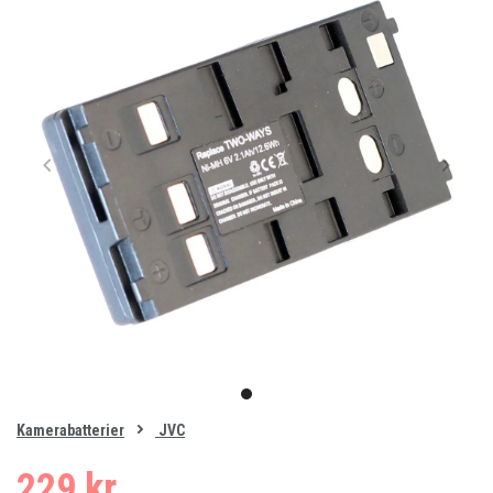
Item
1
item
of
0
Kamerabatterier
JVC
1
229 kr