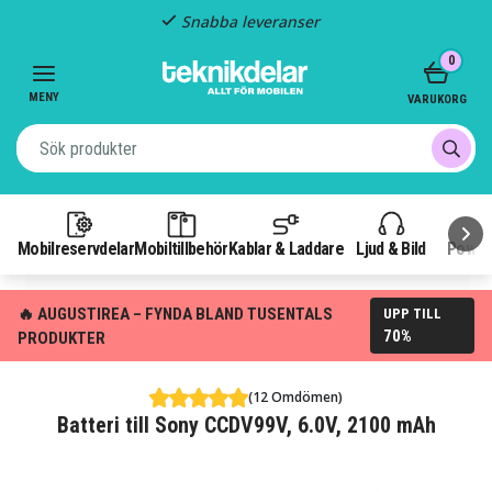
Snabba leveranser
Item
0
2
of
MENY
VARUKORG
3
Mobilreservdelar
Mobiltillbehör
Kablar & Laddare
Ljud & Bild
Power
🔥 AUGUSTIREA – FYNDA BLAND TUSENTALS
UPP TILL
70%
PRODUKTER
(12 Omdömen)
Batteri till Sony CCDV99V, 6.0V, 2100 mAh