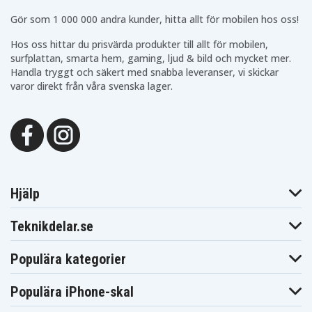
Blaupunkt
Blaupunkt
Blaupunkt CR5500S
Gör som 1 000 000 andra kunder, hitta allt för mobilen hos oss!
CR550
CR5500
Blaupunkt
Blaupunkt
Blaupunkt CR8000
Hos oss hittar du prisvärda produkter till allt för mobilen,
CR6200
CR6200S
surfplattan, smarta hem, gaming, ljud & bild och mycket mer.
Blaupunkt
Blaupunkt
Blaupunkt CR8100
CR8010
CR8080
Handla tryggt och säkert med snabba leveranser, vi skickar
Blaupunkt
Blaupunkt
varor direkt från våra svenska lager.
Blaupunkt CR8210
CR8110
CR8200
Blaupunkt
Blaupunkt
Blaupunkt CR8350
CR8250
CR8300
Blaupunkt
Blaupunkt
Blaupunkt CR8500
CR8400
CR8400HIFI
Blaupunkt
Blaupunkt
Blaupunkt CR8600H
CR8500H
CR8600
Blaupunkt
Blaupunkt
Blaupunkt CRHI8
CR8700H
CR8800H
Hjälp
Blaupunkt
Blaupunkt
Blaupunkt FV845
FV835
FV836
Blaupunkt
Blaupunkt
Teknikdelar.se
Blaupunkt PTV77
FV876
FV895
Blaupunkt
Blaupunkt
Blaupunkt
PTV8100
PTV877
PTV877TRAVELVIDEO
Populära kategorier
Blaupunkt
Blaupunkt
Blaupunkt
SC625
SCR750
SCR750HIFI
JVC GR-1U
JVC GR-323U
JVC GR-AS-X760U
Populära iPhone-skal
JVC GR-AW1
JVC GR-AW1U
JVC GR-AX Series