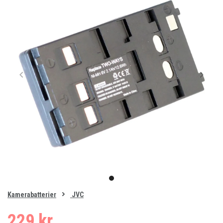
Item
1
item
of
0
Kamerabatterier
JVC
1
229 kr