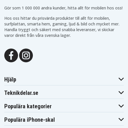
Blaupunkt
Blaupunkt
Blaupunkt CR5500S
Gör som 1 000 000 andra kunder, hitta allt för mobilen hos oss!
CR550
CR5500
Blaupunkt
Blaupunkt
Blaupunkt CR8000
Hos oss hittar du prisvärda produkter till allt för mobilen,
CR6200
CR6200S
surfplattan, smarta hem, gaming, ljud & bild och mycket mer.
Blaupunkt
Blaupunkt
Blaupunkt CR8100
CR8010
CR8080
Handla tryggt och säkert med snabba leveranser, vi skickar
Blaupunkt
Blaupunkt
varor direkt från våra svenska lager.
Blaupunkt CR8210
CR8110
CR8200
Blaupunkt
Blaupunkt
Blaupunkt CR8350
CR8250
CR8300
Blaupunkt
Blaupunkt
Blaupunkt CR8500
CR8400
CR8400HIFI
Blaupunkt
Blaupunkt
Blaupunkt CR8600H
CR8500H
CR8600
Blaupunkt
Blaupunkt
Blaupunkt CRHI8
CR8700H
CR8800H
Hjälp
Blaupunkt
Blaupunkt
Blaupunkt FV845
FV835
FV836
Blaupunkt
Blaupunkt
Teknikdelar.se
Blaupunkt PTV77
FV876
FV895
Blaupunkt
Blaupunkt
Blaupunkt
PTV8100
PTV877
PTV877TRAVELVIDEO
Populära kategorier
Blaupunkt
Blaupunkt
Blaupunkt
SC625
SCR750
SCR750HIFI
JVC GR-1U
JVC GR-323U
JVC GR-AS-X760U
Populära iPhone-skal
JVC GR-AW1
JVC GR-AW1U
JVC GR-AX Series