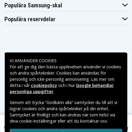
JVC GR-AX100
JVC GR-AX110
JVC GR-AX150
Populära Samsung-skal
JVC GR-AX155
JVC GR-AX2
JVC GR-AX201U
JVC GR-
JVC GR-
JVC GR-AX230U
AX202U
AX220U
Populära reservdelar
JVC GR-AX255
JVC GR-AX25U
JVC GR-AX26U
JVC GR-
JVC GR-AX30U
JVC GR-AX310U
AX300U
JVC GR-AX34U
JVC GR-AX35U
JVC GR-AX400U
JVC GR-
JVC GR-
JVC GR-AX410U
AX401U
AX404U
JVC GR-
Betalningsalternativ
JVC GR-AX46U
JVC GR-AX47U
AX430U
VI ANVÄNDER COOKIES
JVC GR-
JVC GR-AX60
JVC GR-AX606U
För att ge dig den bästa upplevelsen använder vi cookies
AX500U
Leveransalternativ
JVC GR-
och andra spårtekniker. Cookies kan användas för
JVC GR-AX640
JVC GR-AX640U
AX610U
personlig och icke-personlig annonsering. Läs mer om
JVC GR-
JVC GR-
JVC GR-AX680
detta i vår
cookiepolicy
och i hur
Google behandlar
AX650U
AX655U
personliga uppgifter
.
JVC GR-
JVC GR-
JVC GR-AX750U
AX720U
AX730U
JVC GR-
Genom att trycka ”Godkänn alla” samtycker du till att vi
JVC GR-AX75U
JVC GR-AX761U
AX760U
lagrar cookies och andra spårtekniker på din enhet.
JVC GR-AX76U
JVC GR-AX77U
JVC GR-AX80
Samtycket är frivilligt och kan ändras när som helst via
JVC GR-
JVC GR-
JVC GR-AX820U
dina cookie-inställningar eller att du kontaktar oss.
AX800U
AX810U
Copyright © 2026, Spares Nordic AB
JVC GR-
JVC GR-
229 kr
VARUMÄRKEN SOM NÄMNS PÅ SIDAN TILLHÖR RESPEKTIVE
JVC GR-AX841U
Sony CCDTR501E, 6.0V, 2100 mAh
AX830U
AX840U