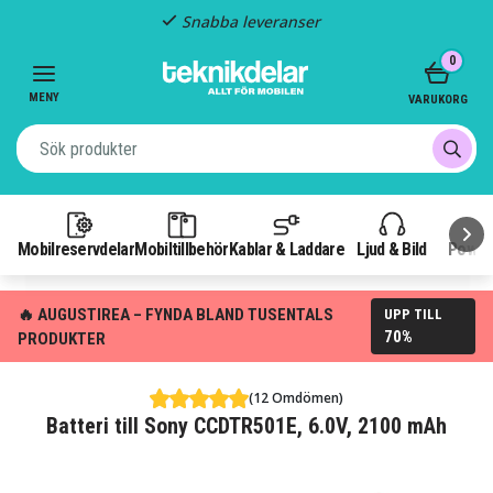
Snabba leveranser
Item
0
2
of
MENY
VARUKORG
3
Mobilreservdelar
Mobiltillbehör
Kablar & Laddare
Ljud & Bild
Power
🔥 AUGUSTIREA – FYNDA BLAND TUSENTALS
UPP TILL
70%
PRODUKTER
(12 Omdömen)
Batteri till Sony CCDTR501E, 6.0V, 2100 mAh