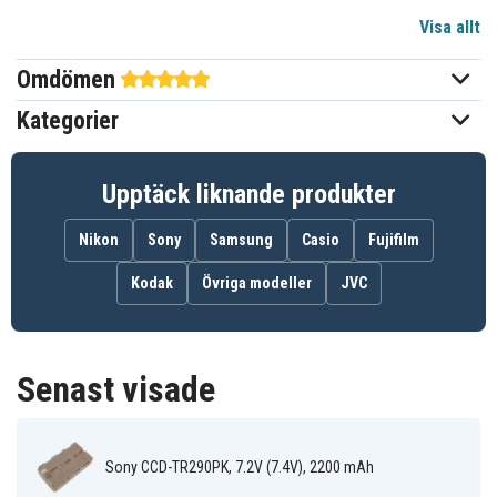
Visa allt
Li-ion
Batterityp
Omdömen
Sony
Passar varumärke
Kategorier
Ja
Överladdningsskydd
Går att använda i
Ja
Upptäck liknande produkter
originalladdaren
Nikon
Sony
Samsung
Casio
Fujifilm
70.60 x 38.60 x 23.30 mm
Mått
Kodak
Övriga modeller
JVC
3500 mAh
Kapacitet
USB-C
Kontakt till enhet
Senast visade
Detta batteri passar samma
kameramodeller som NP-F330
med skillnaden att detta
Info!
Sony CCD-TR290PK, 7.2V (7.4V), 2200 mAh
batteriet har nästan 2x gånger