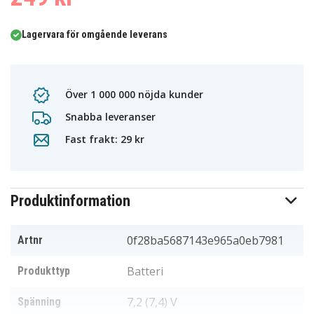
Lagervara för omgående leverans
Över 1 000 000 nöjda kunder
Snabba leveranser
Fast frakt: 29 kr
Produktinformation
0f28ba5687143e965a0eb7981
Artnr
Batteri
Produkttyp
7,2 (7,4) V
Spänning