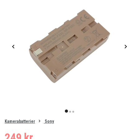
Item
1
item
item
item
of
0
Kamerabatterier
Sony
1
2
3
249 kr