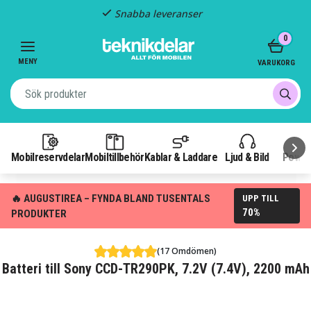
Snabba leveranser
Item
0
2
of
MENY
VARUKORG
3
Mobilreservdelar
Mobiltillbehör
Kablar & Laddare
Ljud & Bild
Power
🔥 AUGUSTIREA – FYNDA BLAND TUSENTALS
UPP TILL
70%
PRODUKTER
(17 Omdömen)
Batteri till Sony CCD-TR290PK, 7.2V (7.4V), 2200 mAh