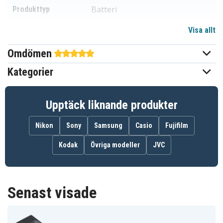
Batteri
Produkttyp
Visa allt
3,6 V
Spänning
Omdömen
Ni-MH
Batterityp
Kategorier
Sharp
Passar varumärke
56,00 x 53,50 x 19,00 mm
Mått
Upptäck liknande produkter
2700 mAh
Kapacitet
Nikon
Sony
Samsung
Casio
Fujifilm
Kodak
Övriga modeller
JVC
Batteriet ersätter:
BT-H21
BT-H21U
BT-H22
BT-H22U
Senast visade
Batteriet är kompatibelt med följande modeller: