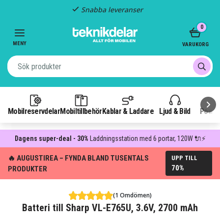
Snabba leveranser
Item
0
2
of
MENY
VARUKORG
3
Mobilreservdelar
Mobiltillbehör
Kablar & Laddare
Ljud & Bild
Power
Dagens super-deal - 30%
Laddningsstation med 6 portar, 120W 🔌⚡
🔥 AUGUSTIREA – FYNDA BLAND TUSENTALS
UPP TILL
70%
PRODUKTER
(1 Omdömen)
Batteri till Sharp VL-E765U, 3.6V, 2700 mAh