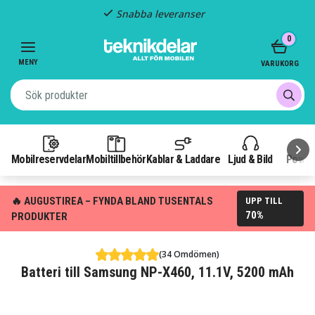
Snabba leveranser
Item
0
2
of
MENY
VARUKORG
3
Mobilreservdelar
Mobiltillbehör
Kablar & Laddare
Ljud & Bild
Power
🔥 AUGUSTIREA – FYNDA BLAND TUSENTALS
UPP TILL
70%
PRODUKTER
(34 Omdömen)
Batteri till Samsung NP-X460, 11.1V, 5200 mAh