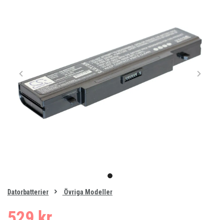
Item
1
item
of
0
Datorbatterier
Övriga Modeller
1
529 kr