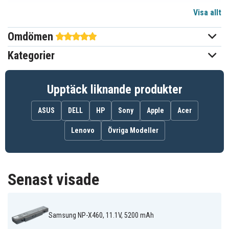
Visa allt
Li-ion
Batterityp
Omdömen
Samsung
Passar varumärke
Kategorier
Ja
Överladdningsskydd
204,00 x 46,20 x 20,00 mm
Mått
Upptäck liknande produkter
5200 mAh
Kapacitet
ASUS
DELL
HP
Sony
Apple
Acer
Lenovo
Övriga Modeller
Batteriet ersätter:
AA-PB6NC6B
AA-PB6NC6W
AA-PB9MC6B
AA-PB9MC6S
AA-PB9MC6W
AA-PB9NC5B
AA-PB9NC6B
AA-PB9NC6W
AA-PB9NC6W/E
Senast visade
AA-PB9NS6B
AA-PB9NS6W
AA-PL9NC2B
AA-PL9NC6W
Samsung NP-X460, 11.1V, 5200 mAh
Batteriet är kompatibelt med följande modeller: