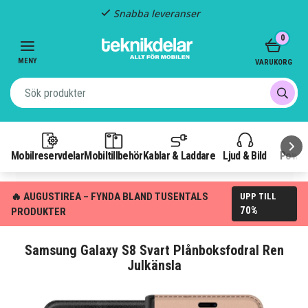
Snabba leveranser
Item
0
2
of
MENY
VARUKORG
3
Mobilreservdelar
Mobiltillbehör
Kablar & Laddare
Ljud & Bild
Power
🔥 AUGUSTIREA – FYNDA BLAND TUSENTALS
UPP TILL
70%
PRODUKTER
Samsung Galaxy S8 Svart Plånboksfodral Ren
Julkänsla