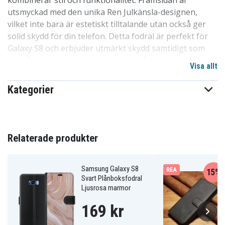
kombinerar stil och funktionalitet. Framsidan är
utsmyckad med den unika Ren Julkänsla-designen,
vilket inte bara är estetiskt tilltalande utan också ger
solid skydd för din telefon. Detta fodral är perfekt för
Galaxy S8 och erbjuder utmärkt skydd samtidigt som
det håller dina kort och kontanter på plats.
Visa allt
Fodralet stängs säkert med ett magnetlås och har en
Kategorier
inre beklädnad av sammet med kortfack. Den
svartklädda baksidan ger en elegant look, och din
telefon hålls säkert på plats inuti fodralets inbyggda
skal. Denna två-i-ett-lösning förenar plånbok och
Relaterade produkter
mobilskal, vilket gör det enkelt att hålla ordning på dina
värdesaker. Perfekt anpassat för Galaxy S8 med
specialutformad utskärning för kameran.
Samsung Galaxy S8
REA
15%
Svart Plånboksfodral
Ljusrosa marmor
Produktdetaljer:
169 kr
-Särskilt utformat för Galaxy S8 plånboksfodral.