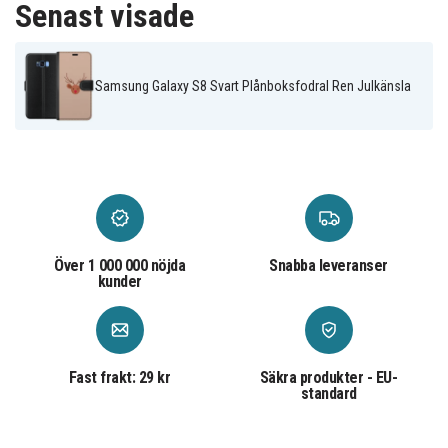
Senast visade
Flerfärgad
Färg
Konstläder
Material
Samsung Galaxy S8 Svart Plånboksfodral Ren Julkänsla
Över 1 000 000 nöjda
Snabba leveranser
kunder
Fast frakt: 29 kr
Säkra produkter - EU-
standard