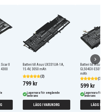
 Scar II
Batteri till Asus UX331UA-1A,
Batteri till Asus ROG S
 4300
15.4V, 3050 mAh
GL504GV-ES015T, 15.4
mAh
(2)
(3)
799 kr
599 kr
de
Lagervara för omgående
Lagervara för omgå
leverans
leverans
RG
LÄGG I VARUKORG
LÄGG I VARUK