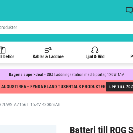
illbehör
Kablar & Laddare
Ljud & Bild
P
Dagens super-deal - 30%
Laddningsstation med 6 portar, 120W 🔌⚡
 AUGUSTIREA – FYNDA BLAND TUSENTALS PRODUKTER
70
UPP TILL
G532LWS-AZ156T 15.4V 4300mAh
Batteri till RO