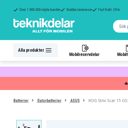
Över 1 000 000 nöjda kunder
Snabba leveranser
Fast frakt: 29 kr
Alla produkter
Mobilreservdelar
Mobilt

ROG Strix Scar 15 
Batterier
Datorbatterier
ASUS