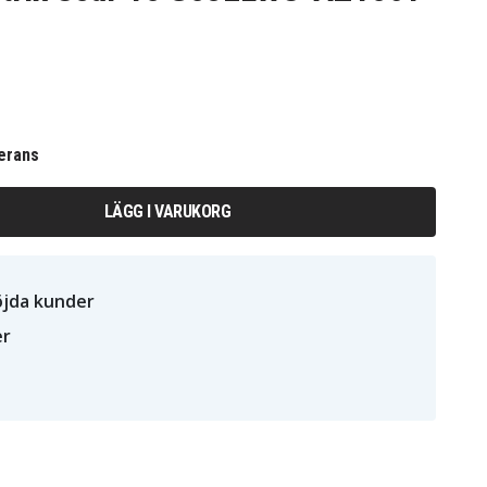
erans
LÄGG I VARUKORG
öjda kunder
er