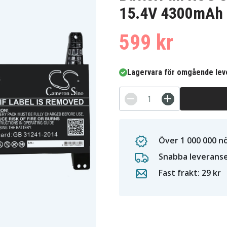
15.4V 4300mAh
599 kr
Lagervara för omgående lev
Över 1 000 000 n
Snabba leverans
Fast frakt: 29 kr