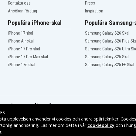
ES158T
Kontakta oss
Press
ROG Strix GL504GM-
Ansökan företag
Inspiration
ES192T
ROG Strix GL504GM-
Populära iPhone-skal
Populära Samsung-s
ES399T
ROG Strix GL504GS-
ES059T
iPhone 17 skal
Samsung Galaxy S26 Skal
ROG Strix GL504GV-
iPhone Air skal
Samsung Galaxy S26 Plus Ska
ES143T
ROG Strix HERO II
iPhone 17 Pro skal
Samsung Galaxy S26 Ultra Sk
GL504GV-ES003
iPhone 17 Pro Max skal
Samsung Galaxy S25 Skal
GU
ROG Strix SCAR 15 G532
iPhone 17e skal
Samsung Galaxy S25 FE Skal
ROG Strix SCAR 17
G732LWS-HG039T
ROG Strix SCAR 17
G732LXS-HG063T
ROG Strix SCAR II
G715GV-EV017T
ROG Strix SCAR II
GL704GW-EV022T
Leveransalternativ
ROG Strix SCAR III
ES
G531GW-AZ054T
sta upplevelsen använder vi cookies och andra spårtekniker. Cookie
ROG Strix SCAR III
G531GW-AZ227T
rsonlig annonsering. Läs mer om detta i vår
cookiepolicy
och i hur
ROG Strix SCAR III
r
.
G731GW-EV159T