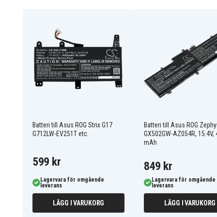
Asus
Passar varumärke
186.60 x 115.00 x 10.
Mått
4300 mAh
Kapacitet
Batteriet ersätter:
0B200-02940000
0B200-02990000
4ICP5/70/81
C41N1731-2
C41POJ5
CA436981G
Batteri till Asus ROG Strix G17
Batteri till Asus ROG Zeph
G712LW-EV251T etc.
GX502GW-AZ054R, 15.4V, 
mAh
Batteriet är kompatibelt med följande modeller:
599 kr
849 kr
ROG SCAR II GL504GV-
G731GW
ES015T
Lagervara för omgående
Lagervara för omgående
leverans
leverans
ROG STRIX HERO II
ROG STRIX HERO II
G515GV-ES066R
G515GV-ES077R
LÄGG I VARUKORG
LÄGG I VARUKORG
ROG STRIX SCAR 17
ROG STRIX SCAR 17
G732LV-EV052T
G732LWS-XS98