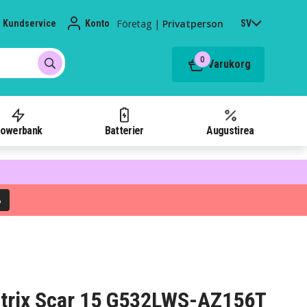
Företag
|
Privatperson
Kundservice
Konto
SV
0
Varukorg
owerbank
Batterier
Augustirea
%
G Strix Scar 15 G532LWS-AZ156T