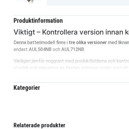
Produktinformation
Viktigt – Kontrollera version innan 
Denna batterimodell finns i
tre olika versioner
med liknan
endast
AUL504NB
och
AUL712NB
.
Vänligen jämför noggrant med produktbilderna och kontro
storlek och placering av fästen
stämmer exakt med ditt 
beställer.
Kategorier
b55cd59140d66a7bdd
Artnr
4894128178804
EAN / GTIN
15.4 V
Spänning
Relaterade produkter
Li-Polymer
Batterityp