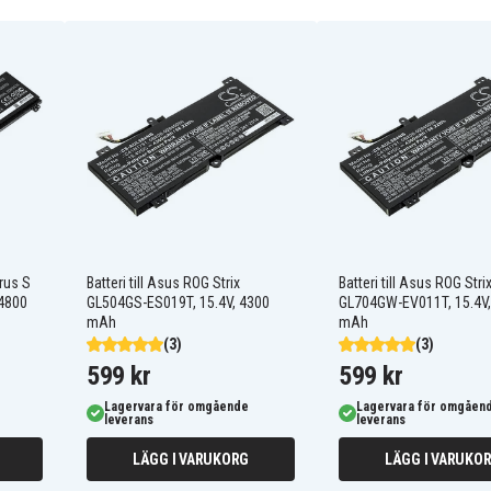
00 mm
0B200-03400200
C41PNJ5
yrus S
Batteri till Asus ROG Strix
Batteri till Asus ROG Strix
4800
GL504GS-ES019T, 15.4V, 4300
GL704GW-EV011T, 15.4V,
mAh
mAh
(3)
(3)
599 kr
599 kr
ROG SCAR2-G715GV-
EV023T
Lagervara för omgående
Lagervara för omgåen
leverans
leverans
ROG STRIX SCAR 17
G732LV-EV029T
LÄGG I VARUKORG
LÄGG I VARUKO
ROG STRIX SCAR II
G515GW-ES024T