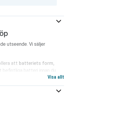
köp
de utseende. Vi säljer
llera att
batteriets form,
befintliga batteri innan du
Visa allt
bc307a2