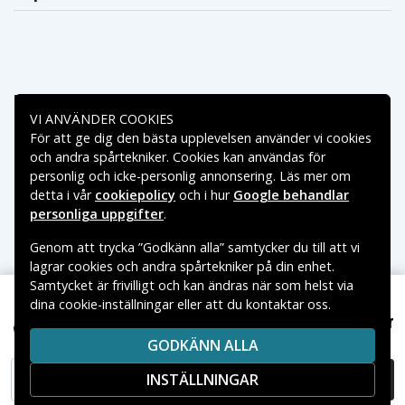
Betalningsalternativ
VI ANVÄNDER COOKIES
För att ge dig den bästa upplevelsen använder vi cookies
Leveransalternativ
och andra spårtekniker. Cookies kan användas för
personlig och icke-personlig annonsering. Läs mer om
detta i vår
cookiepolicy
och i hur
Google behandlar
personliga uppgifter
.
Genom att trycka ”Godkänn alla” samtycker du till att vi
lagrar cookies och andra spårtekniker på din enhet.
Samtycket är frivilligt och kan ändras när som helst via
dina cookie-inställningar eller att du kontaktar oss.
Copyright © 2026, Spares Nordic AB
539 kr
Roborock P10S Pro 14.4V 6700mAh
VARUMÄRKEN SOM NÄMNS PÅ SIDAN TILLHÖR RESPEKTIVE
GODKÄNN ALLA
VARUMÄRKES ÄGARE.
INSTÄLLNINGAR
LÄGG I VARUKORG