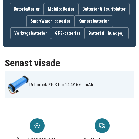
Roborock Q5+
Pro +
Pro+
Roborock
Roborock Qrevo
Datorbatterier
Mobilbatterier
Batterier till surfplattor
Roborock Q8
Q50ULE
Curv
Roborock Qrevo
Roborock Qrevo
Roborock Qrevo
SmartWatch-batterier
Kamerabatterier
Curv 2 Flow
Curv 2 FlowX
Curv 2 ProX
Roborock
Roborock Qrevo
Roborock
Verktygsbatterier
GPS-batterier
Batteri till hundpejl
S1052-00
Edge 5V1
RSD0712CE
S90VER
Roborock Saros
Roborock Saros
10
10R
Senast visade
Roborock P10S Pro 14.4V 6700mAh