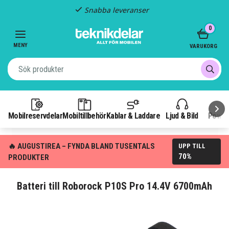
Snabba leveranser
Item
0
2
of
MENY
VARUKORG
3
Mobilreservdelar
Mobiltillbehör
Kablar & Laddare
Ljud & Bild
Power
🔥 AUGUSTIREA – FYNDA BLAND TUSENTALS
UPP TILL
70%
PRODUKTER
Batteri till Roborock P10S Pro 14.4V 6700mAh