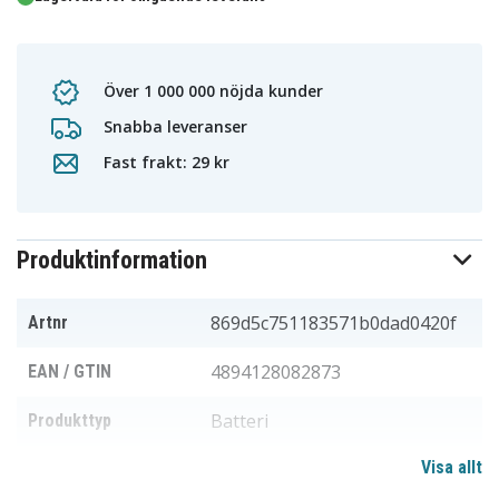
Över 1 000 000 nöjda kunder
Snabba leveranser
Fast frakt: 29 kr
Produktinformation
869d5c751183571b0dad0420f
Artnr
4894128082873
EAN / GTIN
Batteri
Produkttyp
Visa allt
12,0 V
Spänning