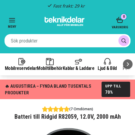
Fast frakt: 29 kr
Item
0
3
of
MENY
VARUKORG
3
Mobilreservdelar
Mobiltillbehör
Kablar & Laddare
Ljud & Bild
Power
🔥 AUGUSTIREA – FYNDA BLAND TUSENTALS
UPP TILL
70%
PRODUKTER
(7 Omdömen)
Batteri till Ridgid R82059, 12.0V, 2000 mAh