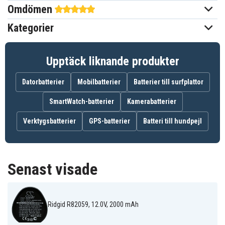
Omdömen
Li-ion
Batterityp
Kategorier
AEG
Passar varumärke
Ja
Överladdningsskydd
Upptäck liknande produkter
84,97 x 51,04 x 47,57 mm
Mått
Datorbatterier
Mobilbatterier
Batterier till surfplattor
2000 mAh
Kapacitet
SmartWatch-batterier
Kamerabatterier
Verktygsbatterier
GPS-batterier
Batteri till hundpejl
Batteriet ersätter:
130188001
3520
3526
4932
4932352824
584932
954932
L1215
L1215P
Senast visade
L1215R
L1220
L1230
L1230R
L1240
R86048
Ridgid R82059, 12.0V, 2000 mAh
Batteriet är kompatibelt med följande modeller: