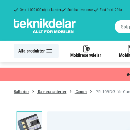
Över 1 000 000 nöjda kunder
Snabba leveranser
Fast frakt: 29 kr
Alla produkter
Mobilreservdelar
Mobilt

PR-109DG för Cano
Batterier
Kamerabatterier
Canon