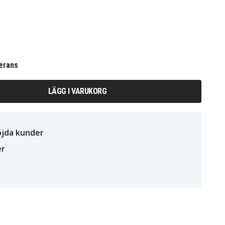
erans
LÄGG I VARUKORG
öjda kunder
er