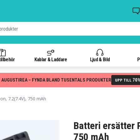
illbehör
Kablar & Laddare
Ljud & Bild
P
 AUGUSTIREA – FYNDA BLAND TUSENTALS PRODUKTER
70
UPP TILL
n, 7.2(7.4V), 750 mAh
Batteri ersätter
750 mAh