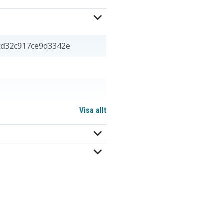
cd32c917ce9d3342e
Visa allt
 mm