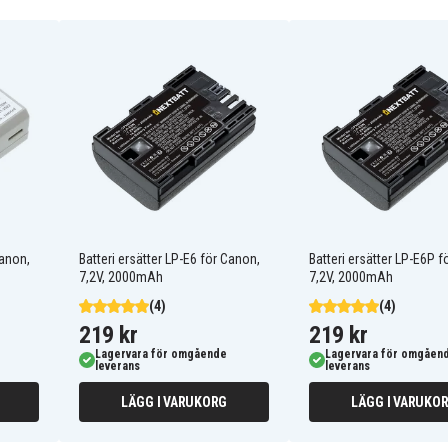
770226
BP-0567
BP-2LCL
BP2LCL
Canon
DD/NB-2L
DPCN2L
EMPIRE
GP
HELIOS
MAXELL
NB-2JH
Canon,
Batteri ersätter LP-E6 för Canon,
Batteri ersätter LP-E6P f
NB2L-12
7,2V, 2000mAh
7,2V, 2000mAh
PR-109DG
(4)
(4)
SAKAR
TAI-S1111-01
219 kr
219 kr
VARTA
Lagervara för omgående
Lagervara för omgåen
VIVANCO
leverans
leverans
Canon DC301
Canon DC330
LÄGG I VARUKORG
LÄGG I VARUKO
Canon Digital Rebel XT
Canon EOS 400D