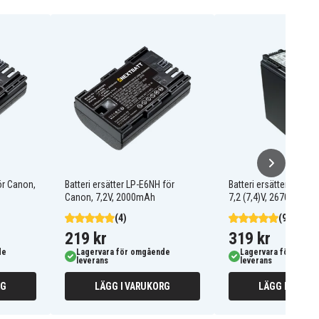
ör Canon,
Batteri ersätter LP-E6NH för
Batteri ersätter BP-82
Canon, 7,2V, 2000mAh
7,2 (7,4)V, 2670mAh
(4)
(9)
219 kr
319 kr
de
Lagervara för omgående
Lagervara för omgå
leverans
leverans
RG
LÄGG I VARUKORG
LÄGG I VARUK