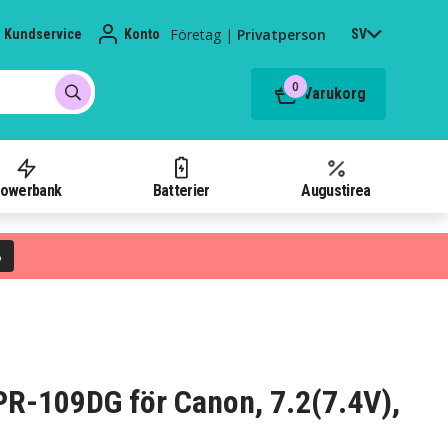
Företag
|
Privatperson
Kundservice
Konto
SV
0
Varukorg
owerbank
Batterier
Augustirea
%
 PR-109DG för Canon, 7.2(7.4V),