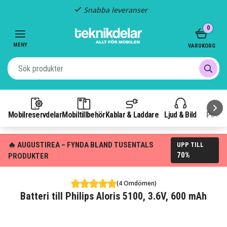
Snabba leveranser
Item
0
2
of
MENY
VARUKORG
3
Mobilreservdelar
Mobiltillbehör
Kablar & Laddare
Ljud & Bild
Power
🔥 AUGUSTIREA – FYNDA BLAND TUSENTALS
UPP TILL
70%
PRODUKTER
(4 Omdömen)
Batteri till Philips Aloris 5100, 3.6V, 600 mAh