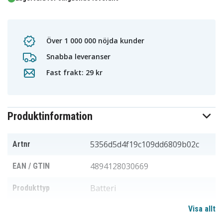
Över 1 000 000 nöjda kunder
Snabba leveranser
Fast frakt: 29 kr
Produktinformation
5356d5d4f19c109dd6809b02c
Artnr
4894128030669
EAN / GTIN
Batteri
Produkttyp
Visa allt
3,6 V
Spänning