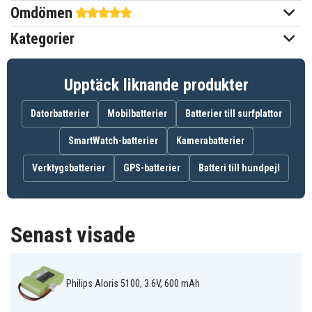
Omdömen
Ni-MH
Batterityp
Kategorier
Siemens
Passar varumärke
30,30 x 42,60 x 14,30 mm
Mått
Upptäck liknande produkter
600 mAh
Kapacitet
Datorbatterier
Mobilbatterier
Batterier till surfplattor
SmartWatch-batterier
Kamerabatterier
Batteriet ersätter:
Verktygsbatterier
60AAH3BMX
GPS-batterier
C39453-Z5-C193
Batteri till hundpejl
HSC22
V30145-K1310-
T294
X147
Senast visade
Batteriet är kompatibelt med följande modeller:
Alcatel Altiset
Alcatel 2070
Alcatel 2570
Comfort
Alcatel Altiset
Philips Aloris 5100, 3.6V, 600 mAh
Alcatel Altiset
Alcatel Daytona
Easy L
Pro I
Alcatel Easy
Alcatel Eole 100
Alcatel Eole 200