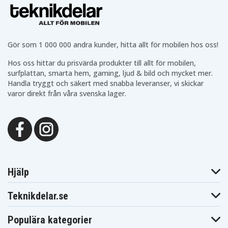
Gigaset A110
Gigaset A200
Gigaset A200S
Siemens
Siemens
Telecom Italia
Gigaset A245
Gigaset T11
Gipsy
Uniden 254
Uniden 2600
Uniden 2700
Uniden 8050
V tech VT9109
V tech VT9110
Gör som 1 000 000 andra kunder, hitta allt för mobilen hos oss!
V tech VT9117
V tech VT9118
V tech VT9119
V tech VT9122
V tech VT9123
V tech VT9124
Hos oss hittar du prisvärda produkter till allt för mobilen,
V tech VT9126
V tech VT9152
surfplattan, smarta hem, gaming, ljud & bild och mycket mer.
Handla tryggt och säkert med snabba leveranser, vi skickar
varor direkt från våra svenska lager.
Hjälp
Teknikdelar.se
Populära kategorier