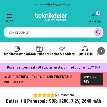
Snabba leveranser
Item
0
2
of
MENY
VARUKORG
3
Mobilreservdelar
Mobiltillbehör
Kablar & Laddare
Ljud & Bild
Power
Dagens super-deal - 30%
Laddningsstation med 6 portar, 120W 🔌⚡
🔥 AUGUSTIREA – FYNDA BLAND TUSENTALS
UPP TILL
70%
PRODUKTER
(2 Omdömen)
Batteri till Panasonic SDR-H280, 7.2V, 2640 mAh