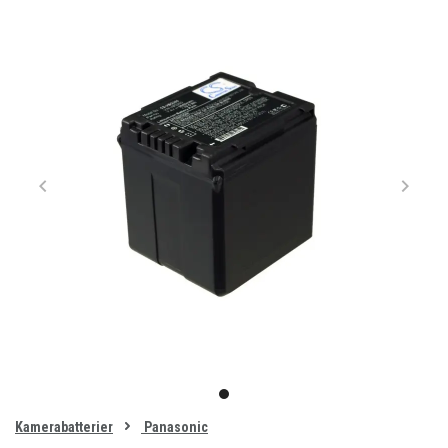
Item
1
item
of
0
Kamerabatterier
Panasonic
1