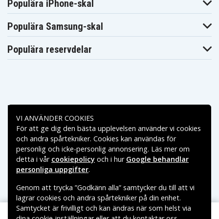
Populära iPhone-skal
H80K
H80P
H80PC
Panasonic SDR-
Panasonic SDR-
Panasonic SDR-
H80R
H80S
H90
Populära Samsung-skal
Panasonic SDR-
Panasonic SDR-
Panasonic SS100
H90P
H90PC
Panasonic VDR-
Panasonic VDR-
Panasonic VDR-
Populära reservdelar
D210
D220
D230
Panasonic VDR-
Panasonic VDR-
Panasonic VDR-
D310
D50
D51
Panasonic VDR-
D58GK
Betalningsalternativ
VI ANVÄNDER COOKIES
För att ge dig den bästa upplevelsen använder vi cookies
Leveransalternativ
och andra spårtekniker. Cookies kan användas för
personlig och icke-personlig annonsering. Läs mer om
detta i vår
cookiepolicy
och i hur
Google behandlar
personliga uppgifter
.
Genom att trycka ”Godkänn alla” samtycker du till att vi
lagrar cookies och andra spårtekniker på din enhet.
Samtycket är frivilligt och kan ändras när som helst via
dina cookie-inställningar eller att du kontaktar oss.