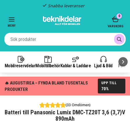
Snabba leveranser
Item
0
2
of
MENY
VARUKORG
3
Mobilreservdelar
Mobiltillbehör
Kablar & Laddare
Ljud & Bild
Power
🔥 AUGUSTIREA – FYNDA BLAND TUSENTALS
UPP TILL
70%
PRODUKTER
(33 Omdömen)
Batteri till Panasonic Lumix DMC-TZ20T 3,6 (3,7)V
890mAh