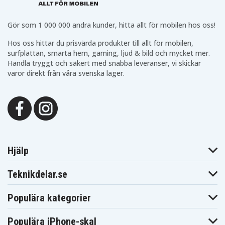
Lumix DMC-
Lumix DMC-
Lumix DMC-TZ7
TZ6R
TZ7EG-K
Panasonic
Panasonic
Panasonic
Gör som 1 000 000 andra kunder, hitta allt för mobilen hos oss!
Lumix DMC-
Lumix DMC-
Lumix DMC-
TZ7EG-R
TZ7EG-S
TZ7EG-T
Panasonic
Panasonic
Hos oss hittar du prisvärda produkter till allt för mobilen,
Panasonic
Lumix DMC-
Lumix DMC-
surfplattan, smarta hem, gaming, ljud & bild och mycket mer.
Lumix DMC-TZ8
TZ7K
TZ7S
Handla tryggt och säkert med snabba leveranser, vi skickar
Panasonic
Panasonic
Panasonic
varor direkt från våra svenska lager.
Lumix DMC-
Lumix DMC-
Lumix DMC-ZR1
TZ8EG-K
TZ8EG-S
Panasonic
Panasonic
Panasonic
Lumix DMC-
Lumix DMC-
Lumix DMC-
ZR1A
ZR1GK
ZR1K
Panasonic
Panasonic
Panasonic
Lumix DMC-
Lumix DMC-
Lumix DMC-
ZR1R
ZR1S
ZR1W
Panasonic
Panasonic
Panasonic
Lumix DMC-
Lumix DMC-
Lumix DMC-ZR3
Hjälp
ZR3A
ZR3GK
Panasonic
Panasonic
Panasonic
Lumix DMC-
Lumix DMC-
Lumix DMC-
Teknikdelar.se
ZR3K
ZR3N
ZR3R
Panasonic
Panasonic
Panasonic
Lumix DMC-
Lumix DMC-
Lumix DMC-ZS1
Populära kategorier
ZR3S
ZR3T
Panasonic
Panasonic
Panasonic
Lumix DMC-
Lumix DMC-
Lumix DMC-
Populära iPhone-skal
ZS10
ZS10A
ZS10GK