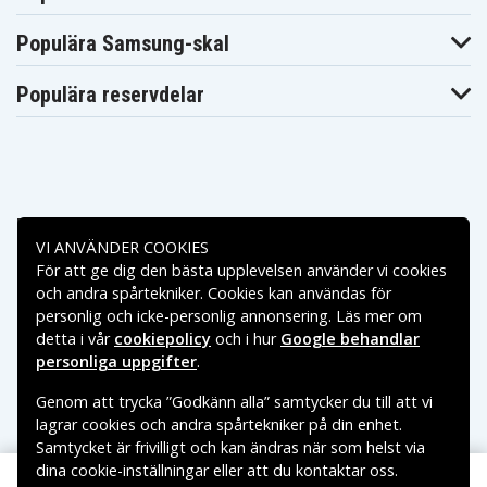
Panasonic
Panasonic
Panasonic
Lumix DMC-
Lumix DMC-
Lumix DMC-
Populära Samsung-skal
ZS10K
ZS10N
ZS10R
Panasonic
Panasonic
Panasonic
Lumix DMC-
Lumix DMC-
Lumix DMC-
Populära reservdelar
ZS10S
ZS10T
ZS15
Panasonic
Panasonic
Panasonic
Lumix DMC-
Lumix DMC-
Lumix DMC-
ZS15K
ZS15S
ZS19K
Panasonic
Panasonic
Panasonic
Lumix DMC-
Lumix DMC-
Lumix DMC-
ZS1GK
ZS1K
ZS1S
Panasonic
Panasonic
Panasonic
Betalningsalternativ
Lumix DMC-
Lumix DMC-
Lumix DMC-
VI ANVÄNDER COOKIES
ZS20
ZS20K
ZS20R
Panasonic
Panasonic
Panasonic
För att ge dig den bästa upplevelsen använder vi cookies
Leveransalternativ
Lumix DMC-
Lumix DMC-
Lumix DMC-
och andra spårtekniker. Cookies kan användas för
ZS20S
ZS20W
ZS25
personlig och icke-personlig annonsering. Läs mer om
Panasonic
Panasonic
Panasonic
Lumix DMC-
Lumix DMC-
detta i vår
cookiepolicy
och i hur
Google behandlar
Lumix DMC-ZS3
ZS25K
ZS3A
personliga uppgifter
.
Panasonic
Panasonic
Panasonic
Lumix DMC-
Lumix DMC-
Lumix DMC-
Genom att trycka ”Godkänn alla” samtycker du till att vi
ZS3GK
ZS3K
ZS3R
Panasonic
Panasonic
lagrar cookies och andra spårtekniker på din enhet.
Panasonic
Lumix DMC-
Lumix DMC-
Lumix DMC-ZS5
Samtycket är frivilligt och kan ändras när som helst via
ZS3S
ZS5A
dina cookie-inställningar eller att du kontaktar oss.
Panasonic
Panasonic
Panasonic
Copyright © 2026, Spares Nordic AB