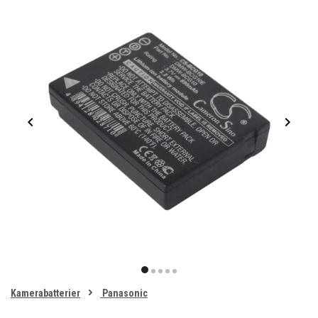
Item
1
item
item
item
item
item
of
0
Kamerabatterier
Panasonic
1
2
3
4
5