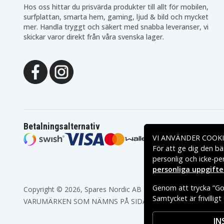
Panasonic KX-TS208W
Panasonic KX-TS3282B
Hos oss hittar du prisvärda produkter till allt för mobilen,
Panasonic KX-TS4100B
Panasonic KX-TS4200B
surfplattan, smarta hem, gaming, ljud & bild och mycket
Panasonic KX-TSC14B
Panasonic KX-TSC14W
mer. Handla tryggt och säkert med snabba leveranser, vi
skickar varor direkt från våra svenska lager.
Betalningsalternativ
VI ANVÄNDER COOKI
För att ge dig den bä
personlig och icke-pe
personliga uppgifte
Genom att trycka ”God
Copyright © 2026, Spares Nordic AB
Samtycket är frivillig
VARUMÄRKEN SOM NÄMNS PÅ SIDAN TILLHÖR RESPEKTIV
IN