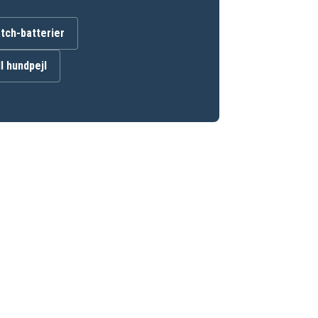
ch-batterier
ll hundpejl