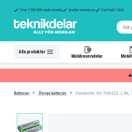
Över 1 000 000 nöjda kunder
Snabba leveranser
Fast frakt: 29 kr
Alla produkter
Mobilreservdelar
Mobilt

Panasonic KX-TG6323, 2.4V,
Batterier
Övriga batterier