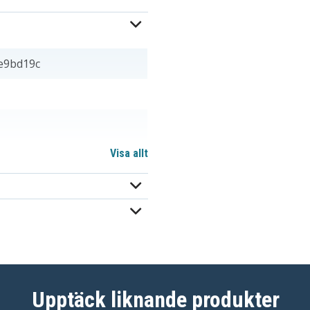
e9bd19c
Visa allt
 mm
Upptäck liknande produkter