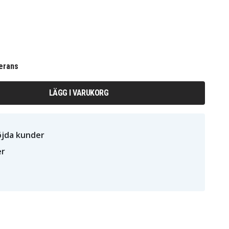
erans
LÄGG I VARUKORG
öjda kunder
er