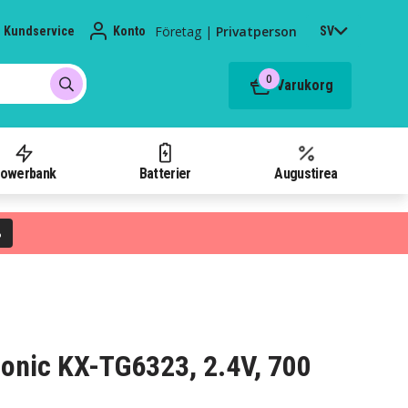
Företag
|
Privatperson
Kundservice
Konto
SV
0
Varukorg
owerbank
Batterier
Augustirea
%
asonic KX-TG6323, 2.4V, 700