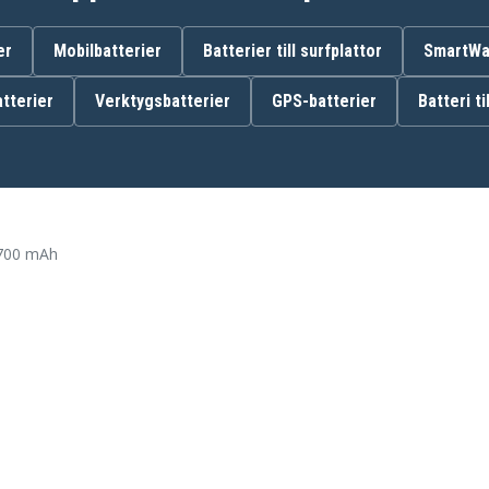
er
Mobilbatterier
Batterier till surfplattor
SmartWat
tterier
Verktygsbatterier
GPS-batterier
Batteri ti
Panasonic KX-TG1032
Panasonic KX-TG1033
Panasonic KX-TG1034
Panasonic KX-TG1043S
Panasonic KX-TG1063M
 700 mAh
Panasonic KX-TG4013N
Panasonic KX-TG4023N
Panasonic KX-TG4032B
Panasonic KX-TG4053B
Panasonic KX-TG4323
Panasonic KX-TG6312S
Panasonic KX-TG6323
Panasonic KX-TG6412M
Panasonic KX-TG6432M
K
Panasonic KX-TG6440PK
Panasonic KX-TG6444PK