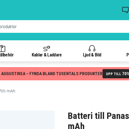
illbehör
Kablar & Laddare
Ljud & Bild
P
 AUGUSTIREA – FYNDA BLAND TUSENTALS PRODUKTER
70
UPP TILL
 700 mAh
Batteri till Pan
mAh