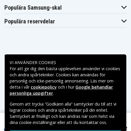
Populära Samsung-skal
Populära reservdelar
Betalningsalternativ
VI ANVÄNDER COOKIES
För att ge dig den bästa upplevelsen använder vi cookies
Leveransalternativ
och andra spårtekniker. Cookies kan användas för
personlig och icke-personlig annonsering. Läs mer om
detta i vår
cookiepolicy
och i hur
Google behandlar
personliga uppgifter
.
Genom att trycka ”Godkänn alla” samtycker du till att vi
lagrar cookies och andra spårtekniker på din enhet.
Samtycket är frivilligt och kan ändras när som helst via
dina cookie-inställningar eller att du kontaktar oss.
Copyright © 2026, Spares Nordic AB
469 kr
P2150-4S2P-MMBK för Dreame, 14,4V, 5200mAh
VARUMÄRKEN SOM NÄMNS PÅ SIDAN TILLHÖR RESPEKTIVE