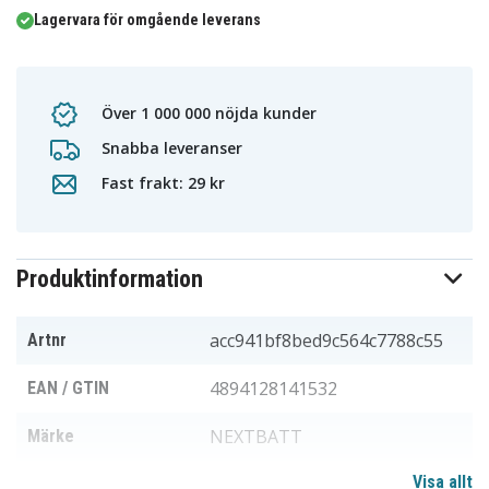
Lagervara för omgående leverans
Över 1 000 000 nöjda kunder
Snabba leveranser
Fast frakt: 29 kr
Produktinformation
acc941bf8bed9c564c7788c55
Artnr
4894128141532
EAN / GTIN
NEXTBATT
Märke
Visa allt
14,4 V
Spänning