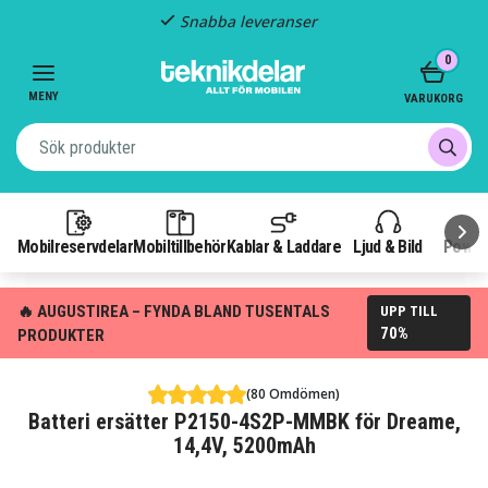
Snabba leveranser
Item
0
2
of
MENY
VARUKORG
3
Mobilreservdelar
Mobiltillbehör
Kablar & Laddare
Ljud & Bild
Power
🔥 AUGUSTIREA – FYNDA BLAND TUSENTALS
UPP TILL
70%
PRODUKTER
(80 Omdömen)
Batteri ersätter P2150-4S2P-MMBK för Dreame,
14,4V, 5200mAh