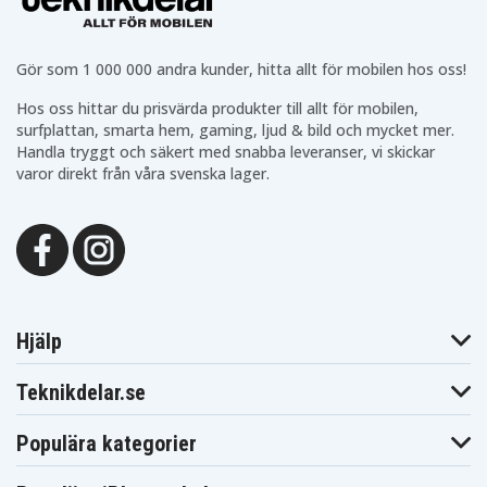
NORTEL 7420
NORTEL 7430
NORTEL 7434
NORTEL 7439
NORTEL 7440
NORTEL 7449
POLYCOM DECT
POLYCOM DECT
POLYCOM DECT
3040
4020
4040
Gör som 1 000 000 andra kunder, hitta allt för mobilen hos oss!
POLYCOM DECT
SPECTRALINK
SPECTRALINK
4080
7420
7420 DECT
Hos oss hittar du prisvärda produkter till allt för mobilen,
SPECTRALINK
SPECTRALINK
SPECTRALINK
surfplattan, smarta hem, gaming, ljud & bild och mycket mer.
7440
7440 DECT
7480
Handla tryggt och säkert med snabba leveranser, vi skickar
SPECTRALINK
SPECTRALINK
SPECTRALINK
7520
7522
7540
varor direkt från våra svenska lager.
SPECTRALINK
SPECTRALINK
SPECTRALINK
7620
7640
7710
SPECTRALINK
SPECTRALINK
T-PLUS2 Z3020
7720
7740
TIPTEL 500
T-PLUS2 Z304
TELRAD 3040
DECT
TIPTEL P11
TIPTEL T016
Hjälp
Teknikdelar.se
Populära kategorier