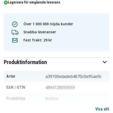
Lagervara för omgående leverans
Över 1 000 000 nöjda kunder
Snabba leveranser
Fast frakt: 29 kr
Produktinformation
a39100edadeb4670c0e95ae9c
Artnr
4894128059059
EAN / GTIN
Batteri
Produkttyp
Visa allt
3,6 V
Spänning