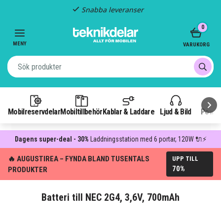
Snabba leveranser
Item
0
2
of
MENY
VARUKORG
3
Mobilreservdelar
Mobiltillbehör
Kablar & Laddare
Ljud & Bild
Power
Dagens super-deal - 30%
Laddningsstation med 6 portar, 120W 🔌⚡
🔥 AUGUSTIREA – FYNDA BLAND TUSENTALS
UPP TILL
70%
PRODUKTER
Batteri till NEC 2G4, 3,6V, 700mAh