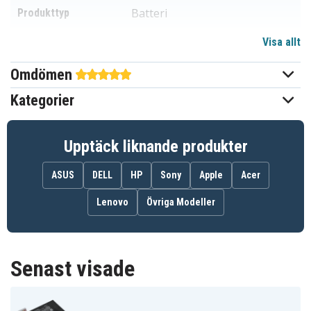
Batteri
Produkttyp
Visa allt
11,1 V
Spänning
Omdömen
Li-ion
Batterityp
Kategorier
MSI
Passar varumärke
Ja
Överladdningsskydd
Upptäck liknande produkter
165,80 x 71,20 x 18,90 mm
Mått
ASUS
DELL
HP
Sony
Apple
Acer
7500 mAh
Kapacitet
Lenovo
Övriga Modeller
Batteriet ersätter:
BTY-L77
MS-1784
Senast visade