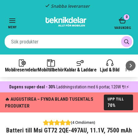
Snabba leveranser
Item
0
2
of
MENY
VARUKORG
3
Mobilreservdelar
Mobiltillbehör
Kablar & Laddare
Ljud & Bild
Power
Dagens super-deal - 30%
Laddningsstation med 6 portar, 120W 🔌⚡
🔥 AUGUSTIREA – FYNDA BLAND TUSENTALS
UPP TILL
70%
PRODUKTER
(4 Omdömen)
Batteri till Msi GT72 2QE-497AU, 11.1V, 7500 mAh