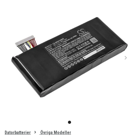
Item
1
item
of
0
Datorbatterier
Övriga Modeller
1