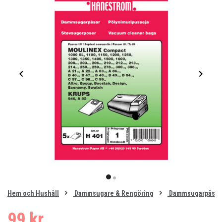
Item
1
item
item
of
0
Hem och Hushåll
Dammsugare & Rengöring
Dammsugarpåsar
1
2
99 kr