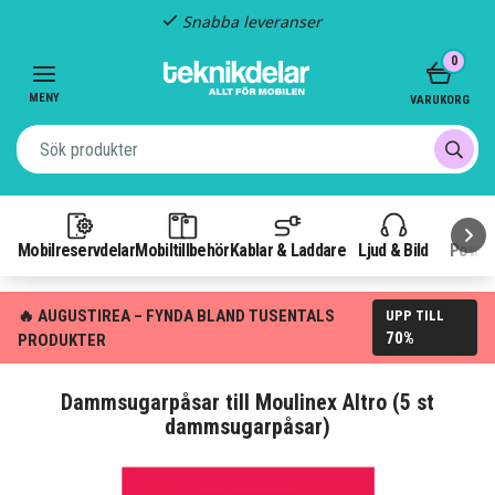
Snabba leveranser
Item
0
2
of
MENY
VARUKORG
3
Mobilreservdelar
Mobiltillbehör
Kablar & Laddare
Ljud & Bild
Power
🔥 AUGUSTIREA – FYNDA BLAND TUSENTALS
UPP TILL
70%
PRODUKTER
Dammsugarpåsar till Moulinex Altro (5 st
dammsugarpåsar)