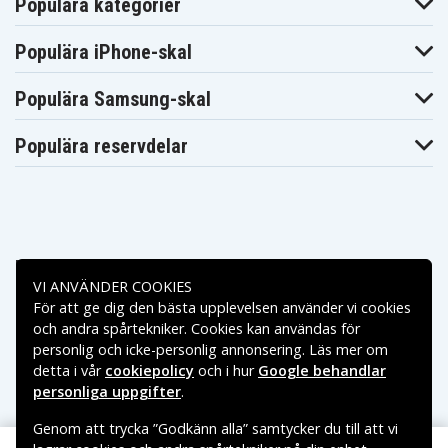
Populära kategorier
Populära iPhone-skal
Populära Samsung-skal
Populära reservdelar
Betalningsalternativ
VI ANVÄNDER COOKIES
För att ge dig den bästa upplevelsen använder vi cookies
Leveransalternativ
och andra spårtekniker. Cookies kan användas för
personlig och icke-personlig annonsering. Läs mer om
detta i vår
cookiepolicy
och i hur
Google behandlar
personliga uppgifter
.
Genom att trycka ”Godkänn alla” samtycker du till att vi