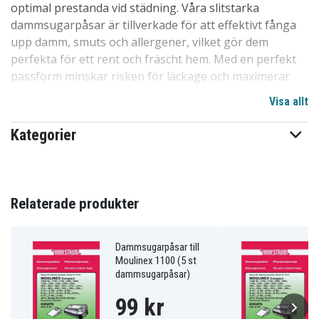
optimal prestanda vid städning. Våra slitstarka
dammsugarpåsar är tillverkade för att effektivt fånga
upp damm, smuts och allergener, vilket gör dem
perfekta för ett rent och fräscht hem. Med en perfekt
passform minskar risken för läckage och maximerar
dammsugarens sugkraft.
Visa allt
0ed63b0eab934623ac94e41dd
Artnr
Kategorier
7350000699548
EAN / GTIN
5 st dammsugarpåsar
Innehåll
Relaterade produkter
Dammsugarpåsar
Produkttyp
Dammsugarpåsar till
Haneström
Märke
Moulinex 1100 (5 st
dammsugarpåsar)
Krups, Moulinex
Passar varumärke
99 kr
white
Färg