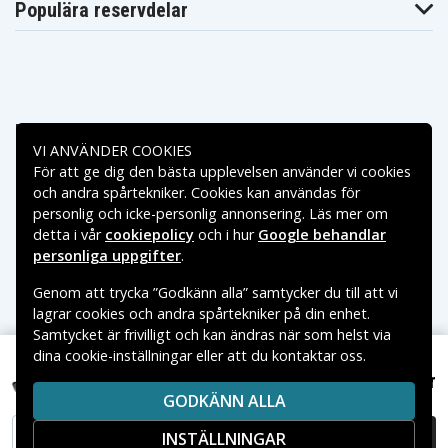
Populära reservdelar
Betalningsalternativ
VI ANVÄNDER COOKIES
För att ge dig den bästa upplevelsen använder vi cookies
Leveransalternativ
och andra spårtekniker. Cookies kan användas för
personlig och icke-personlig annonsering. Läs mer om
detta i vår
cookiepolicy
och i hur
Google behandlar
personliga uppgifter
.
Genom att trycka ”Godkänn alla” samtycker du till att vi
lagrar cookies och andra spårtekniker på din enhet.
Samtycket är frivilligt och kan ändras när som helst via
dina cookie-inställningar eller att du kontaktar oss.
Copyright © 2026, Spares Nordic AB
299 kr
VARUMÄRKEN SOM NÄMNS PÅ SIDAN TILLHÖR RESPEKTIVE
Motorola CP360 7,5V 2600mAh
GODKÄNN ALLA
VARUMÄRKES ÄGARE.
INSTÄLLNINGAR
LÄGG I VARUKORG