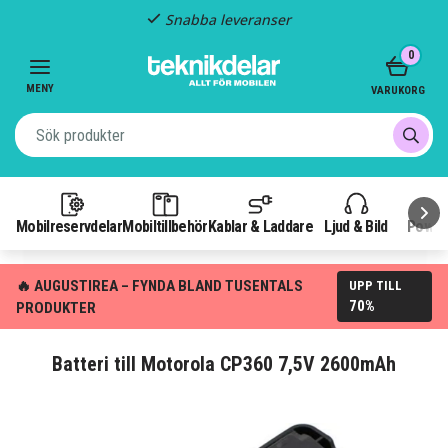
Snabba leveranser
Item
0
2
of
MENY
VARUKORG
3
Mobilreservdelar
Mobiltillbehör
Kablar & Laddare
Ljud & Bild
Power
🔥 AUGUSTIREA – FYNDA BLAND TUSENTALS
UPP TILL
70%
PRODUKTER
Batteri till Motorola CP360 7,5V 2600mAh