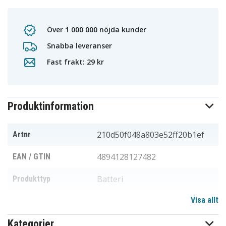
Över 1 000 000 nöjda kunder
Snabba leveranser
Fast frakt: 29 kr
Produktinformation
210d50f048a803e52ff20b1ef
Artnr
4894128127482
EAN / GTIN
Batteri
Produkttyp
Visa allt
7,5 V
Spänning
Kategorier
Li-ion
Batterityp