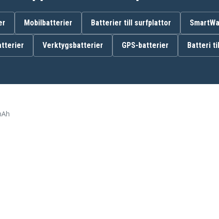
194204-5
194309-1
197422-4
er
Mobilbatterier
Batterier till surfplattor
SmartWat
BL1815
BL1830B
tterier
Verktygsbatterier
GPS-batterier
Batteri ti
BL1840B
BL1850B
BL1890
JT6226
LXT400
XRU02Z
mAh
Makita BBO180Z
Makita BCF201Z
Makita BCL140Z
Makita BCL180
Makita BCL180Z
Makita BCL182Z
Makita BCS550RFE
Makita BDA340RFE
Makita BDA341RFE