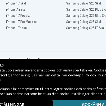
Makita BFS450
iPhone 17 skal
Samsung Galaxy S26 Skal
Makita BFS450Z
Makita BFT041RZ
iPhone Air skal
Samsung Galaxy S26 Plus Ska
Makita BGA402RFE
iPhone 17 Pro skal
Samsung Galaxy S26 Ultra Sk
Makita BGA450Z
iPhone 17 Pro Max skal
Samsung Galaxy S25 Skal
Makita BGA452RFE
Makita BGD800RFE
iPhone 17e skal
Samsung Galaxy S25 FE Skal
Makita BGD801RFE
Makita BHP440
Makita BHP441RFE
Makita BHP442RF
Makita BHP446RFE
Makita BHP451
Makita BHP451Z
Leveransalternativ
Makita BHP452RFE
ES
Makita BHP453
sta upplevelsen använder vi cookies och andra spårtekniker. Cookie
Makita BHP453RHEX
rsonlig annonsering. Läs mer om detta i vår
cookiepolicy
och i hur
Makita BHP454
r
.
Makita BHP454Z
Makita BHP456RFWX
känn alla” samtycker du till att vi lagrar cookies och andra spårtekn
Makita BHR162
t och kan ändras när som helst via dina cookie-inställningar eller att 
Makita BHR162Z
E VARUMÄRKES ÄGARE.
Makita BHR202RFE
Makita BHR202Z
STÄLLNINGAR
GODKÄNN A