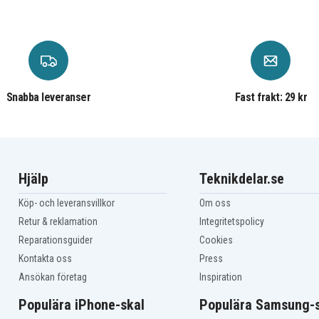
Makita BDA350F
Makita BDA351
Makita BDF343
Makita BDF343RHEX4
Makita BDF440
Makita BDF441
Makita BDF441Z
Snabba leveranser
Fast frakt: 29 kr
Makita BDF444RFE
Makita BDF446Z
Makita BDF450
Makita BDF451Z
Makita BDF452RHE
Makita BDF453RHE
Hjälp
Teknikdelar.se
Makita BDF454F
Makita BDF456RFE
Köp- och leveransvillkor
Om oss
Makita BFL201RZ
Retur & reklamation
Integritetspolicy
Makita BFR440
Makita BFR540
Reparationsguider
Cookies
Makita BFR550
Kontakta oss
Press
Makita BFR550RFE
Ansökan företag
Inspiration
Makita BFR750
Makita BFR750RFE
Populära iPhone-skal
Populära Samsung-s
Makita BFS440RFE