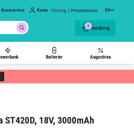
Företag
|
Privatperson
Kundservice
Konto
SV
0
Varukorg
owerbank
Batterier
Augustirea
%
ita ST420D, 18V, 3000mAh