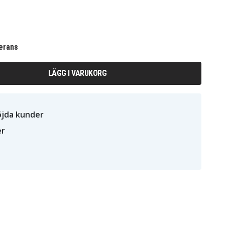
erans
LÄGG I VARUKORG
öjda kunder
er