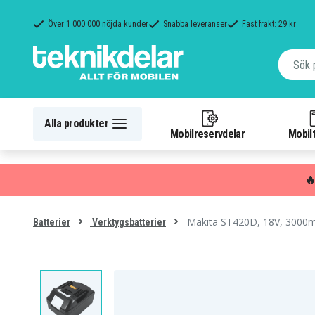
Över 1 000 000 nöjda kunder
Snabba leveranser
Fast frakt: 29 kr
Alla produkter
Mobilreservdelar
Mobilt

Makita ST420D, 18V, 3000
Batterier
Verktygsbatterier