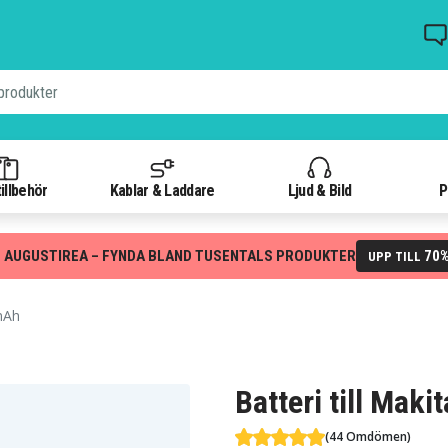
illbehör
Kablar & Laddare
Ljud & Bild
P
 AUGUSTIREA – FYNDA BLAND TUSENTALS PRODUKTER
70
UPP TILL
mAh
Batteri till Mak
(44 Omdömen)