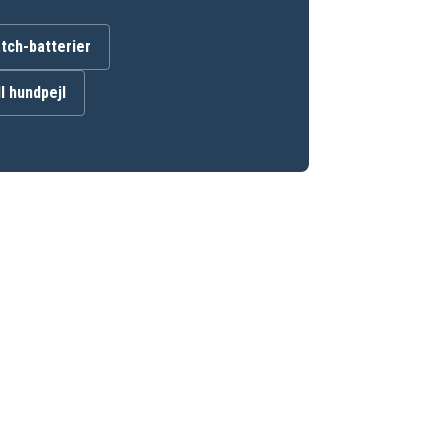
ch-batterier
ll hundpejl