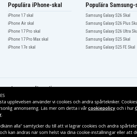
Makita BFR550F
Populära iPhone-skal
Populära Samsung-s
Makita BFR550Z
Makita BFR750F
iPhone 17 skal
Samsung Galaxy S26 Skal
Makita BFR750Z
Makita BFS441RFE
iPhone Air skal
Samsung Galaxy S26 Plus Ska
Makita BFS450F
iPhone 17 Pro skal
Samsung Galaxy S26 Ultra Sk
Makita BFS451RFE
iPhone 17 Pro Max skal
Samsung Galaxy S25 Skal
Makita BFT082RZ
Makita BGA402Z
iPhone 17e skal
Samsung Galaxy S25 FE Skal
Makita BGA452
Makita BGA452Z
Makita BGD800Z
Makita BGD801Z
Makita BHP440SFE
Makita BHP441RFE
Makita BHP442
Leveransalternativ
Makita BHP444RFE
ES
Makita BHP446Z
sta upplevelsen använder vi cookies och andra spårtekniker. Cookie
Makita BHP451
rsonlig annonsering. Läs mer om detta i vår
cookiepolicy
och i hur
Makita BHP451Z
r
.
Makita BHP452RFE
Makita BHP453
känn alla” samtycker du till att vi lagrar cookies och andra spårtekn
Makita BHP453RHEX
t och kan ändras när som helst via dina cookie-inställningar eller att 
Makita BHP454
E VARUMÄRKES ÄGARE.