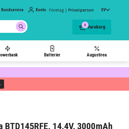
Företag
|
Privatperson
Kundservice
Konto
SV
0
Varukorg
owerbank
Batterier
Augustirea
%
kita BTD145RFE, 14,4V, 3000mAh