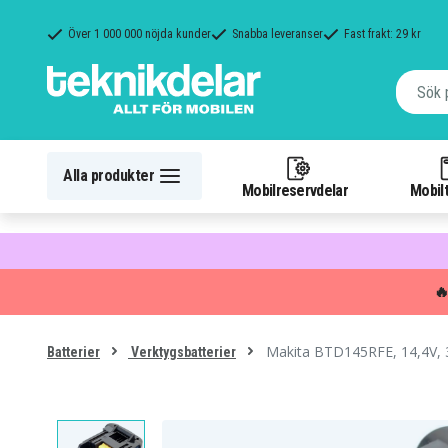
Över 1 000 000 nöjda kunder
Snabba leveranser
Fast frakt: 29 kr
Alla produkter
Mobilreservdelar
Mobilt

Makita BTD145RFE, 14,4V,
Batterier
Verktygsbatterier