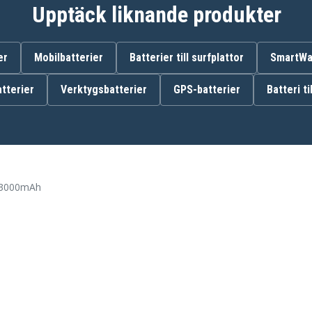
Upptäck liknande produkter
194204-5
194309-1
197422-4
er
Mobilbatterier
Batterier till surfplattor
SmartWat
BL1815
BL1830B
tterier
Verktygsbatterier
GPS-batterier
Batteri ti
BL1840B
BL1850B
BL1890
DC18RD
LGG1430
MET1821
 3000mAh
Makita BBO180Z
Makita BCF201Z
Makita BCL140Z
Makita BCL142ZW
Makita BCL180W
Makita BCL182