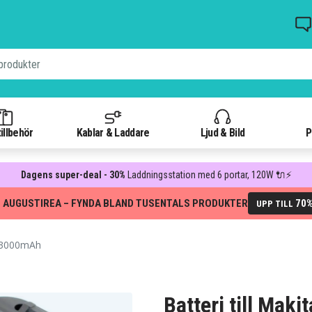
illbehör
Kablar & Laddare
Ljud & Bild
P
Dagens super-deal - 30%
Laddningsstation med 6 portar, 120W 🔌⚡
 AUGUSTIREA – FYNDA BLAND TUSENTALS PRODUKTER
70
UPP TILL
 3000mAh
Batteri till Ma