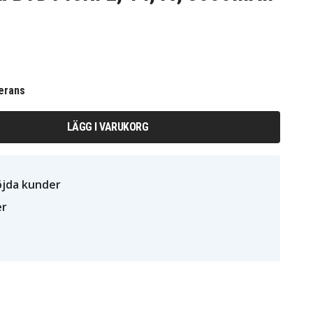
erans
LÄGG I VARUKORG
öjda kunder
er