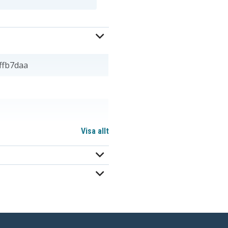
ffb7daa
Visa allt
2 mm