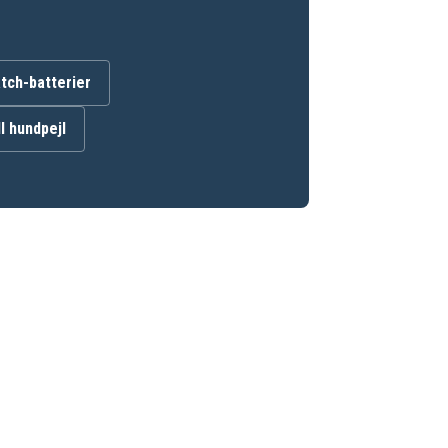
ch-batterier
ll hundpejl