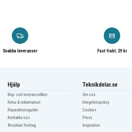
Makita BCS550F
Makita BDA340
Makita BDA341
Makita BDA350
Makita BDA350Z
Makita BDA351Z
Makita BDF343RHEX
Makita BDF343RHJ
Makita BDF440
Snabba leveranser
Fast frakt: 29 kr
Makita BDF441
Makita BDF441Z
Makita BDF442Z
Makita BDF446RFE
Makita BDF448RFE
Makita BDF451RFE
Hjälp
Teknikdelar.se
Makita BDF452RFE
Makita BDF452Z
Köp- och leveransvillkor
Om oss
Makita BDF453Z
Retur & reklamation
Integritetspolicy
Makita BDF454Z
Makita BDF458
Reparationsguider
Cookies
Makita BFL402RZ
Kontakta oss
Press
Makita BFR440SFE
Ansökan företag
Inspiration
Makita BFR540RFE