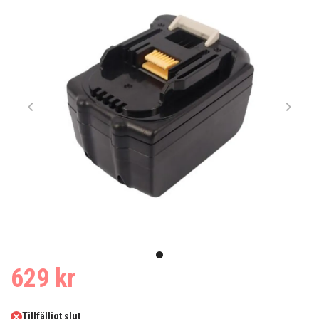
Item
1
item
629 kr
of
0
1
Tillfälligt slut