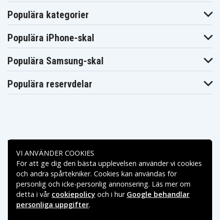
Makita
Makita
Makita BHP454F
Populära kategorier
BHP454RFE
BHP454Z
Makita
Makita
Makita BHP456RFE
BHP456RFE3
BHP456RFWX
Populära iPhone-skal
Makita
Makita BHP456Z
Makita BHP458
BHR202
Makita
Makita
Makita BHR202F
Populära Samsung-skal
BHR202RFE
BHR202RFE3
Makita
Makita
Makita BHR202Z
BHR202RFWX
BHR240
Populära reservdelar
Makita
Makita BHR240Z
Makita BHR241
BHR241F
Makita
Makita BHR241RFE
Makita BHR241Z
BHR242RFE
Makita
Makita
Makita BHR242Z
BHR242RFEV
BHR243RFE
Makita
Makita
Makita BHR243Z
Betalningsalternativ
BHR243RFEV
BHS630RFE
VI ANVÄNDER COOKIES
Makita
Makita BHS630Z
Makita BJN161
BJR181
För att ge dig den bästa upplevelsen använder vi cookies
Leveransalternativ
Makita
Makita BJR181F
Makita BJR181RF
och andra spårtekniker. Cookies kan användas för
BJR181RFE
personlig och icke-personlig annonsering. Läs mer om
Makita
Makita BJR181X
Makita BJR181X1
BJR181Z
detta i vår
cookiepolicy
och i hur
Google behandlar
Makita
personliga uppgifter
.
Makita BJR182
Makita BJR182F
BJR182X
Makita