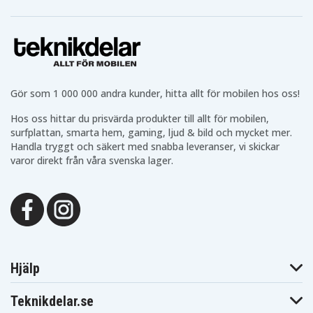
Makita
Makita BFR550Z
Makita BFR550ZX
BFR750
Makita
Makita BFR750F
Makita BFR750L
BFR750RFE
Makita
Makita BFR750Z
Makita BFS450
BFS450F
Makita
Makita BFS450RFE
Makita BFS450Z
BFS451RFE
Makita
Makita
Gör som 1 000 000 andra kunder, hitta allt för mobilen hos oss!
Makita BFS451Z
BGA402RFE
BGA402Z
Makita
Hos oss hittar du prisvärda produkter till allt för mobilen,
Makita BGA452
Makita BGA452F
BGA452RFE
surfplattan, smarta hem, gaming, ljud & bild och mycket mer.
Makita
Makita BGA452Z
Makita BGD800
Handla tryggt och säkert med snabba leveranser, vi skickar
BGD800RFE
varor direkt från våra svenska lager.
Makita
Makita BGD800Z
Makita BGD801
BGD801RFE
Makita
Makita BGD801Z
Makita BHP450
BHP451
Makita
Makita
Makita BHP451RFE
BHP451SFE
BHP451Z
Makita
Makita
Makita BHP452
BHP452HW
BHP452RFE
Makita
Makita BHP452SHE
Makita BHP452Z
BHP453
Hjälp
Makita
Makita
Makita BHP453RFE
BHP453RHE
BHP453RHEX
Teknikdelar.se
Makita
Makita BHP453SHE
Makita BHP453Z
BHP454