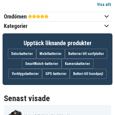
Visa allt
Li-ion
Batterityp
Omdömen
Makita
Passar varumärke
Kategorier
116,80x74,90x61,90 mm
Mått
4000 mAh
Kapacitet
Upptäck liknande produkter
Datorbatterier
Mobilbatterier
Batterier till surfplattor
Batteriet ersätter:
194204-5
194205-3
194309-1
SmartWatch-batterier
Kamerabatterier
BL1815
BL1830
BL1835
BL1840
BL1850
LXT400
Verktygsbatterier
GPS-batterier
Batteri till hundpejl
XRU02Z
Senast visade
Batteriet är kompatibelt med följande modeller:
Makita
Makita BBO180
Makita BBO180Z
BCF201
Makita
Makita BCF201Z
Makita BCF201ZW