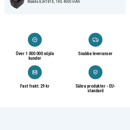
BCL180
Makita BJR181X, 18V, 4000 mAh
Makita
Makita BCL180F
Makita BCL180W
BCL180Z
Makita
Makita BCL180ZW
Makita BCL182
BCL182Z
Makita
Makita BCS550
Makita BCS550F
BCS550RFE
Makita
Makita BCS550Z
Makita BDA350
BDA350F
Makita
Makita BDA350RFE
Makita BDA350Z
BDA351
Över 1 000 000 nöjda
Snabba leveranser
Makita
Makita BDA351RFE
Makita BDA351Z
BDF450
kunder
Makita
Makita
Makita BDF451
BDF451RFE
BDF451Z
Makita
Makita
Makita BDF452
BDF452RFE
BDF452RHE
Makita
Makita BDF452SHE
Makita BDF452Z
Fast frakt: 29 kr
Säkra produkter - EU-
BDF453RHE
standard
Makita
Makita BDF453SHE
Makita BDF453Z
BDF454F
Makita
Makita BDF454RFE
Makita BDF454Z
BDF456RFE
Makita
Makita BDF456Z
Makita BDF458
BFR550
Makita
Makita BFR550F
Makita BFR550L
BFR550RFE