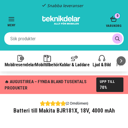
Snabba leveranser
Item
0
2
of
MENY
VARUKORG
3
Mobilreservdelar
Mobiltillbehör
Kablar & Laddare
Ljud & Bild
Power
🔥 AUGUSTIREA – FYNDA BLAND TUSENTALS
UPP TILL
70%
PRODUKTER
(2 Omdömen)
Batteri till Makita BJR181X, 18V, 4000 mAh