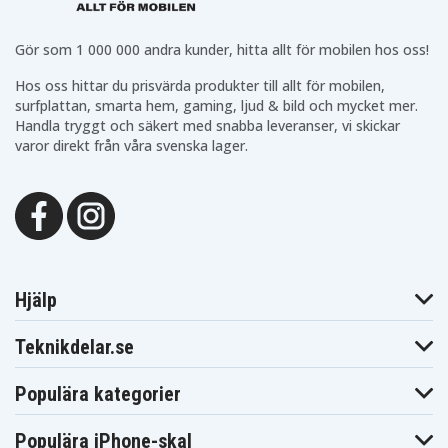
ThinkPad T480s
ThinkPad T480s
ThinkPad T480s
20L7001RGE
20L7001RSP
20L7001VMZ-1
Lenovo
Lenovo
Lenovo
Gör som 1 000 000 andra kunder, hitta allt för mobilen hos oss!
ThinkPad T480s
ThinkPad T480s
ThinkPad T480s
20L7002LCD
20L7002XCD
20L7004MMD
Hos oss hittar du prisvärda produkter till allt för mobilen,
Lenovo
Lenovo
Lenovo
ThinkPad T480s
ThinkPad T480s
ThinkPad T480s
surfplattan, smarta hem, gaming, ljud & bild och mycket mer.
20L7004MSP
20L7004NMX
20L70057GE
Handla tryggt och säkert med snabba leveranser, vi skickar
Lenovo
Lenovo
Lenovo
varor direkt från våra svenska lager.
ThinkPad T480s
ThinkPad T480s
ThinkPad T480s
20L7005PGE
20L7A006CD
20L7A00TCD
Lenovo
Lenovo
Lenovo
ThinkPad T480s
ThinkPad T480s
ThinkPad T480s
20L7A00UCD
20L7A011CD
20L7A01QAU
Lenovo
Lenovo
Lenovo
ThinkPad T480s
ThinkPad T480s
ThinkPad T480s
20L7S00300
20L7S00600
20L7S04B00
Lenovo
Lenovo
Lenovo
ThinkPad T480s
ThinkPad T480s
ThinkPad T480s
Hjälp
20L7S1FD00
20L7S25M00
20L7S2A000
Lenovo
Lenovo
Lenovo
ThinkPad T480s
ThinkPad T480s
ThinkPad T480s
Teknikdelar.se
20L7S2BB00
20L8000KAU
20L8001KAU
Lenovo
Lenovo
Lenovo
ThinkPad T480s
ThinkPad T480s
ThinkPad T480s
Populära kategorier
20L8002AMX
20L8002BMX
20L8CTO1WW
Lenovo
Lenovo
Lenovo
ThinkPad T480s
ThinkPad T480s
ThinkPad T480s
Populära iPhone-skal
20L8S06100
20L8S0FE0B
20L8S0HQ0L