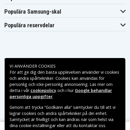
Lenovo
Lenovo
Lenovo
ThinkPad T480s
ThinkPad T480s
ThinkPad T480s
Populära Samsung-skal
20L8S0WL07
20L8S13V1M
20L8S15Q00
Lenovo
Lenovo
Lenovo
ThinkPad T480s
ThinkPad T480s
ThinkPad T480s
Populära reservdelar
20L8S17G0N
20L8S17J0K
20L8S17J1Q
Lenovo
Lenovo
Lenovo
ThinkPad T480s
ThinkPad T480s
ThinkPad T480s
20L8S17J2B
20L8S17K0Q
20L8S17K29
Lenovo
Lenovo
Lenovo
ThinkPad T480s
ThinkPad T480s
ThinkPad T480s
20L8S1PL00
20L8S1PT0K
20L8S1PU0S
Lenovo
Lenovo
Lenovo
Betalningsalternativ
ThinkPad T480s
ThinkPad T480s
ThinkPad T480s
VI ANVÄNDER COOKIES
20L8S1QX0E
20L8S1R70K
20L8S21K03
För att ge dig den bästa upplevelsen använder vi cookies
Lenovo
Lenovo
Lenovo
Leveransalternativ
ThinkPad T480s
ThinkPad T480s
ThinkPad T480s
och andra spårtekniker. Cookies kan användas för
20L8S23310
20L8S24J0M
20L8S28W0H
personlig och icke-personlig annonsering. Läs mer om
Lenovo
Lenovo
Lenovo
ThinkPad T480s
ThinkPad T480s
ThinkPad T480s
detta i vår
cookiepolicy
och i hur
Google behandlar
20L8S2AX00
20L8S2D000
20L8S2FE08
personliga uppgifter
.
Lenovo
Lenovo
Lenovo
ThinkPad T480s
ThinkPad T480s
ThinkPad T480s
Genom att trycka ”Godkänn alla” samtycker du till att vi
20L8S2QJ00
20L8S2TH00
20L8S2VY00
Lenovo
Lenovo
Lenovo
lagrar cookies och andra spårtekniker på din enhet.
ThinkPad T480s
ThinkPad T480s
ThinkPad T480s
Samtycket är frivilligt och kan ändras när som helst via
20L8S32800
20L8S33806
20L8S34B04
dina cookie-inställningar eller att du kontaktar oss.
Lenovo
Lenovo
Lenovo
Copyright © 2026, Spares Nordic AB