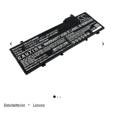
Item
1
item
item
item
of
0
Datorbatterier
Lenovo
1
2
3