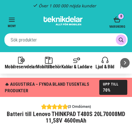
Över 1 000 000 nöjda kunder
Item
0
1
of
MENY
VARUKORG
3
Mobilreservdelar
Mobiltillbehör
Kablar & Laddare
Ljud & Bild
Power
🔥 AUGUSTIREA – FYNDA BLAND TUSENTALS
UPP TILL
70%
PRODUKTER
(3 Omdömen)
Batteri till Lenovo THINKPAD T480S 20L70008MD
11,58V 4600mAh