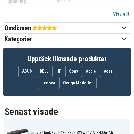
11,1 V
Spänning
Visa allt
Li-ion
Batterityp
Omdömen
Lenovo
Passar varumärke
Kategorier
Ja
Överladdningsskydd
206,00 x 55,20 x 19,80 mm
Mått
Upptäck liknande produkter
4400 mAh
Kapacitet
ASUS
DELL
HP
Sony
Apple
Acer
Lenovo
Övriga Modeller
Batteriet ersätter:
42T4235
42T4708
42T4709
42T4710
42T4712
42T4714
42T4715
42T4731
42T4733
Senast visade
42T4735
42T4737
42T4753
42T4757
42T4763
42T4764
42T4765
42T4796
42T4797
42T4798
42T4799
42T4801
Lenovo ThinkPad L420 7856-3Wx, 11,1V, 4400mAh