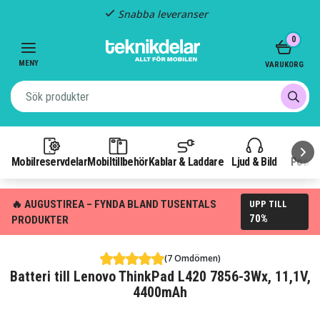
Snabba leveranser
Item
0
2
of
MENY
VARUKORG
3
Mobilreservdelar
Mobiltillbehör
Kablar & Laddare
Ljud & Bild
Power
🔥 AUGUSTIREA – FYNDA BLAND TUSENTALS
UPP TILL
70%
PRODUKTER
(7 Omdömen)
Batteri till Lenovo ThinkPad L420 7856-3Wx, 11,1V,
4400mAh