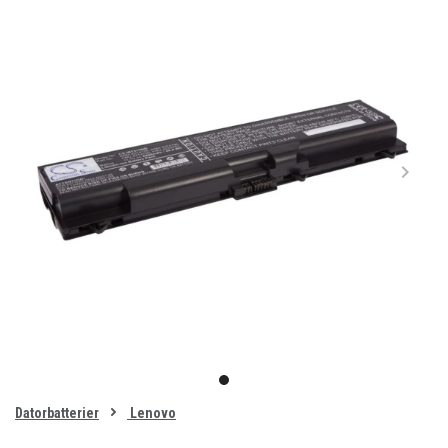
Item
1
item
of
0
Datorbatterier
Lenovo
1