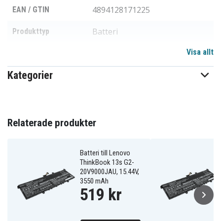
4894128171225
EAN / GTIN
Batteri
Produkttyp
Visa allt
15,44 V
Spänning
Kategorier
Li-Polymer
Batterityp
Lenovo
Passar varumärke
Ja
Överladdningsskydd
Relaterade produkter
242,20 x 91,80 x 6,60 mm
Mått
Batteri till Lenovo
3850 mAh
Kapacitet
ThinkBook 13s G2-
20V9000JAU, 15.44V,
3550 mAh
519 kr
Batteriet ersätter:
15B11C22842
5B10Z21201
5B10Z21209
L19C4PDB
L19M4PDB
L20C4PDB