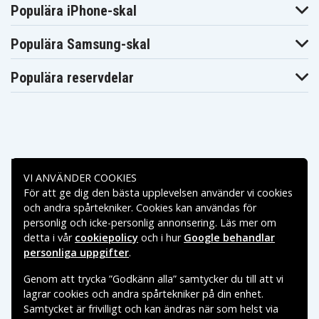
ThinkBook 14
ThinkBook 14
ThinkBook 14
Populära iPhone-skal
G3 ACL
G3 ACL
G3 ACL
21A200Q6UE
21A200QAED
21A2A03ETW
Lenovo
Lenovo
Lenovo
Populära Samsung-skal
ThinkBook 14
ThinkBook 14
ThinkBook 14
G3 ITL
G4 ABA
G4 IAP
Lenovo
Lenovo
Lenovo
Populära reservdelar
ThinkBook 14S
ThinkBook 14S
ThinkBook 14S
YOGA
YOGA
YOGA
20WE0000PS
20WE0001CK
20WE0001LT
Lenovo
Lenovo
Lenovo
ThinkBook 14S
ThinkBook 14S
ThinkBook 14S
YOGA
YOGA
YOGA
20WE0001SP
20WE0008GM
20WE0008PK
Lenovo
Lenovo
Lenovo
Betalningsalternativ
ThinkBook 14S
ThinkBook 14S
ThinkBook 14S
VI ANVÄNDER COOKIES
YOGA
YOGA
YOGA
20WE000BED
20WE000CDT
20WE001ARM
För att ge dig den bästa upplevelsen använder vi cookies
Leveransalternativ
Lenovo
Lenovo
Lenovo
och andra spårtekniker. Cookies kan användas för
ThinkBook 14S
ThinkBook 14S
ThinkBook 14S
YOGA
YOGA
YOGA
personlig och icke-personlig annonsering. Läs mer om
20WE001BDS
20WE001BMB
20WE001BUA
detta i vår
cookiepolicy
och i hur
Google behandlar
Lenovo
Lenovo
Lenovo
personliga uppgifter
.
ThinkBook 14S
ThinkBook 14S
ThinkBook 14S
YOGA
YOGA
YOGA
20WE001LCY
20WE001NMZ
20WE001PAD
Genom att trycka ”Godkänn alla” samtycker du till att vi
Lenovo
Lenovo
Lenovo
lagrar cookies och andra spårtekniker på din enhet.
ThinkBook 14S
ThinkBook 14S
ThinkBook 14S
YOGA
YOGA
YOGA
Samtycket är frivilligt och kan ändras när som helst via
20WE001PHV
20WE001PPS
20WE0021CK