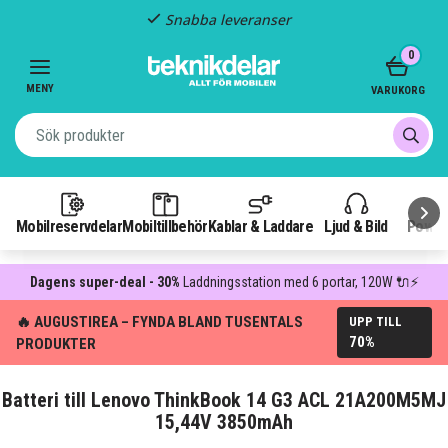
Snabba leveranser
Item
0
2
of
MENY
VARUKORG
3
Mobilreservdelar
Mobiltillbehör
Kablar & Laddare
Ljud & Bild
Power
Dagens super-deal - 30%
Laddningsstation med 6 portar, 120W 🔌⚡
🔥 AUGUSTIREA – FYNDA BLAND TUSENTALS
UPP TILL
70%
PRODUKTER
Batteri till Lenovo ThinkBook 14 G3 ACL 21A200M5MJ
15,44V 3850mAh