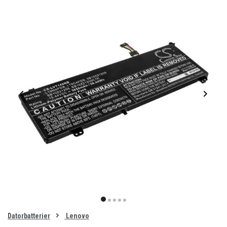
Item
1
item
item
item
item
item
of
0
Datorbatterier
Lenovo
1
2
3
4
5