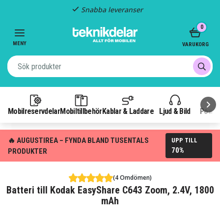
Snabba leveranser
Item
0
2
of
MENY
VARUKORG
3
Mobilreservdelar
Mobiltillbehör
Kablar & Laddare
Ljud & Bild
Power
🔥 AUGUSTIREA – FYNDA BLAND TUSENTALS
UPP TILL
70%
PRODUKTER
(4 Omdömen)
Batteri till Kodak EasyShare C643 Zoom, 2.4V, 1800
mAh