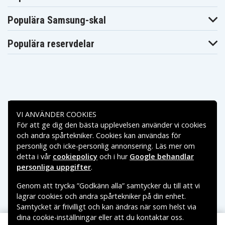
Populära Samsung-skal
Populära reservdelar
Betalningsalternativ
VI ANVÄNDER COOKIES
För att ge dig den bästa upplevelsen använder vi cookies
Leveransalternativ
och andra spårtekniker. Cookies kan användas för
personlig och icke-personlig annonsering. Läs mer om
detta i vår
cookiepolicy
och i hur
Google behandlar
personliga uppgifter
.
Genom att trycka ”Godkänn alla” samtycker du till att vi
lagrar cookies och andra spårtekniker på din enhet.
Samtycket är frivilligt och kan ändras när som helst via
dina cookie-inställningar eller att du kontaktar oss.
Copyright © 2026, Spares Nordic AB