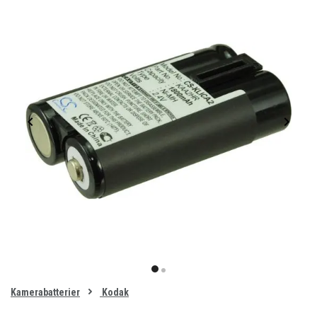
Item
1
item
item
of
0
Kamerabatterier
Kodak
1
2