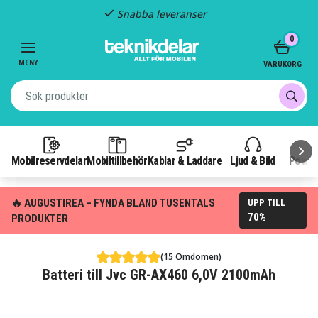
Snabba leveranser
Item
0
2
of
MENY
VARUKORG
3
Mobilreservdelar
Mobiltillbehör
Kablar & Laddare
Ljud & Bild
Power
🔥 AUGUSTIREA – FYNDA BLAND TUSENTALS
UPP TILL
70%
PRODUKTER
(15 Omdömen)
Batteri till Jvc GR-AX460 6,0V 2100mAh