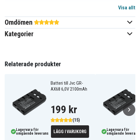
Visa allt
Ni-MH
Batterityp
Omdömen
Hitachi, Panasonic, Samsung,
Passar varumärke
Pentax, Sony, Konica Minolta
Kategorier
Går att använda i
Ja
originalladdaren
Relaterade produkter
89,40 x 46,00 x 18,85 mm
Mått
2100 mAh
Kapacitet
Batteri till Jvc GR-
AX68 6,0V 2100mAh
Batteriet ersätter:
199 kr
550041-100
DR10
NP-33
NP-55
NP-66
NP-66H
NP-67
NP-68
NP-77
(15)
NP-98
NP-C65
Lagervara för
Lagervara för
LÄGG I VARUKORG
omgående leverans
omgående leverans