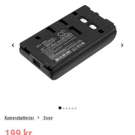
Item
1
item
item
item
item
item
item
of
0
Kamerabatterier
Sony
1
2
3
4
5
6
199 kr