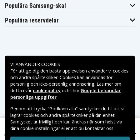
Blaupunkt
Blaupunkt
Blaupunkt CCR8500
Populära Samsung-skal
CCR850
CCR877
Blaupunkt
Blaupunkt
Blaupunkt CCR880H
CCR880
CCR890H
Populära reservdelar
Blaupunkt
Blaupunkt
Blaupunkt CR-4300
CCR9004
CR-4400
Blaupunkt
Blaupunkt
Blaupunkt CR-4700
CR-4500
CR-550
Blaupunkt
Blaupunkt
Blaupunkt CR-5500S
CR-5500
CR-6200
Blaupunkt
Blaupunkt
Blaupunkt CR-8100
Betalningsalternativ
CR-6200S
CR-8110
Blaupunkt
Blaupunkt
VI ANVÄNDER COOKIES
Blaupunkt CR-8210
CR-8200
CR-8250
För att ge dig den bästa upplevelsen använder vi cookies
Leveransalternativ
Blaupunkt
Blaupunkt
Blaupunkt CR-8350
och andra spårtekniker. Cookies kan användas för
CR-8300
CR-8400
personlig och icke-personlig annonsering. Läs mer om
Blaupunkt
Blaupunkt
Blaupunkt CR-8600
CR-8500
CR-8700
detta i vår
cookiepolicy
och i hur
Google behandlar
Blaupunkt
Blaupunkt
personliga uppgifter
.
Blaupunkt CR4400
CR4300
CR4500
Blaupunkt
Blaupunkt
Blaupunkt CR550
Genom att trycka ”Godkänn alla” samtycker du till att vi
CR4700
CR5500
lagrar cookies och andra spårtekniker på din enhet.
Blaupunkt
Blaupunkt
Blaupunkt CR6200
CR5500S
CR6200S
Samtycket är frivilligt och kan ändras när som helst via
Blaupunkt
Blaupunkt
Blaupunkt CR8010
dina cookie-inställningar eller att du kontaktar oss.
Copyright © 2026, Spares Nordic AB
CR8000
CR8080
199 kr
Jvc GR-AX460 6,0V 2100mAh
VARUMÄRKEN SOM NÄMNS PÅ SIDAN TILLHÖR RESPEKTIVE
Blaupunkt
Blaupunkt
Blaupunkt CR8110