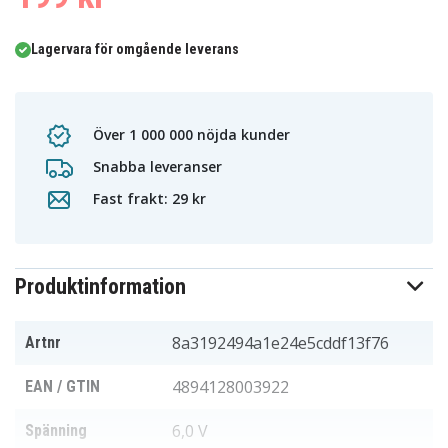
Lagervara för omgående leverans
Över 1 000 000 nöjda kunder
Snabba leveranser
Fast frakt: 29 kr
Produktinformation
8a3192494a1e24e5cddf13f76
Artnr
4894128003922
EAN / GTIN
6,0 V
Spänning