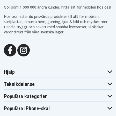
CCR-650
CCR-800
Blaupunkt
Blaupunkt
Gör som 1 000 000 andra kunder, hitta allt för mobilen hos oss!
Blaupunkt CCR-806
CCR-805
CCR-808
Blaupunkt
Blaupunkt
Hos oss hittar du prisvärda produkter till allt för mobilen,
Blaupunkt CCR-8110
CCR-810
CCR-815
surfplattan, smarta hem, gaming, ljud & bild och mycket mer.
Blaupunkt
Blaupunkt
Blaupunkt CCR-8200
Handla tryggt och säkert med snabba leveranser, vi skickar
CCR-820
CCR-830
varor direkt från våra svenska lager.
Blaupunkt
Blaupunkt
Blaupunkt CCR-840
CCR-835
CCR-850
Blaupunkt
Blaupunkt
Blaupunkt CCR-877
CCR-8500
CCR-880H
Blaupunkt
Blaupunkt
Blaupunkt CCR-900
CCR-890H
CCR-9004
Blaupunkt
Blaupunkt
Blaupunkt CCR550
CCR540
CCR570
Blaupunkt
Blaupunkt
Blaupunkt CCR650S
CCR650
CCR680
Hjälp
Blaupunkt
Blaupunkt
Blaupunkt CCR805
CCR800
CCR806
Teknikdelar.se
Blaupunkt
Blaupunkt
Blaupunkt
CCR808
CCR808HIFI
CCR810
Blaupunkt
Blaupunkt
Blaupunkt CCR815
Populära kategorier
CCR8110
CCR820
Blaupunkt
Blaupunkt
Blaupunkt CCR830
CCR8200
CCR830HIFI
Populära iPhone-skal
Blaupunkt
Blaupunkt
Blaupunkt
CCR835
CCR835HIFI
CCR840HIFI