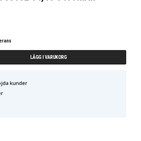
erans
LÄGG I VARUKORG
öjda kunder
er