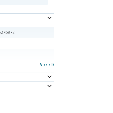
627b972
Visa allt