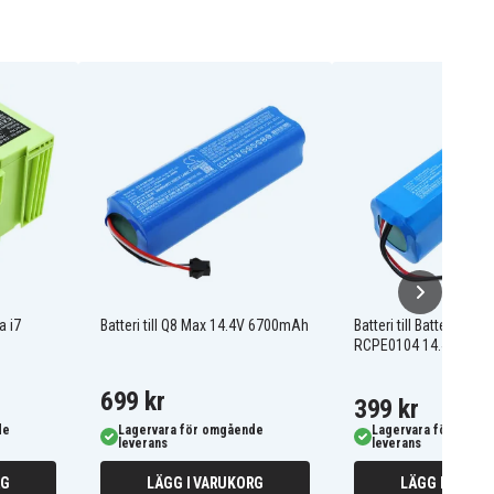
a i7
Batteri till Q8 Max 14.4V 6700mAh
Batteri till Batteri till 
RCPE0104 14.4V 520
699 kr
399 kr
de
Lagervara för omgående
Lagervara för omgå
leverans
leverans
RG
LÄGG I VARUKORG
LÄGG I VARUK