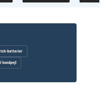
ch-batterier
ll hundpejl