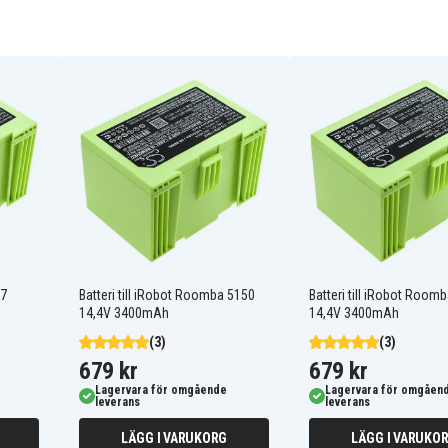
ABL-D1
ABL-F
iRobot 7550
iRobot Roomba e5
0
iRobot Roomba e5152
iRobot Roomba e515840
34
iRobot Roomba e6198
iRobot Roomba i4
j7
Batteri till iRobot Roomba 5150
Batteri till iRobot Roomb
iRobot Roomba i7158
14,4V 3400mAh
14,4V 3400mAh
0
iRobot Roomba i7558
(3)
(3)
iRobot Roomba j7
679 kr
679 kr
iRobot e5152
iRobot e515840 e6
Lagervara för omgående
Lagervara för omgåen
leverans
leverans
iRobot e619820
iRobot i4
LÄGG I VARUKORG
LÄGG I VARUKO
iRobot i7+ i7158