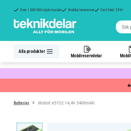
Över 1 000 000 nöjda kunder
Snabba leveranser
Fast frakt: 29 kr
Alla produkter
Mobilreservdelar
Mobilt

iRobot e5152 14,4V 3400mAh
Batterier