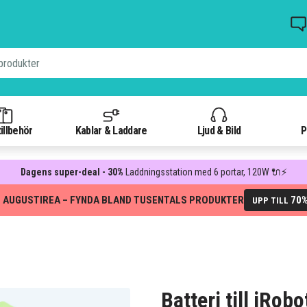
illbehör
Kablar & Laddare
Ljud & Bild
P
Dagens super-deal - 30%
Laddningsstation med 6 portar, 120W 🔌⚡
 AUGUSTIREA – FYNDA BLAND TUSENTALS PRODUKTER
70
UPP TILL
Batteri till iRo