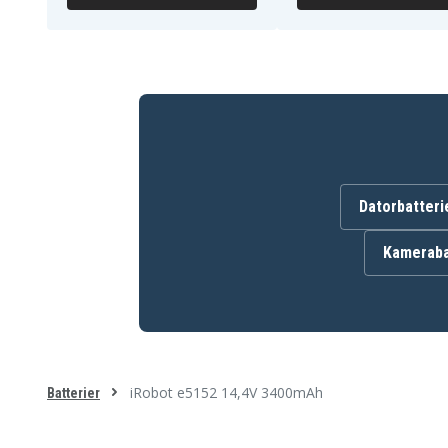
iRobot i7550
iRobot i755020
iRobot i8
iRobot i8+
Datorbatteri
Kameraba
iRobot e5152 14,4V 3400mAh
Batterier