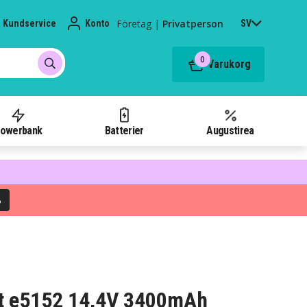
Företag
|
Privatperson
Kundservice
Konto
SV
0
Varukorg
owerbank
Batterier
Augustirea
%
bot e5152 14,4V 3400mAh