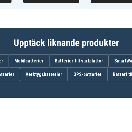
iRobot i7558
iRobot i8550
Upptäck liknande produkter
er
Mobilbatterier
Batterier till surfplattor
SmartWat
tterier
Verktygsbatterier
GPS-batterier
Batteri ti