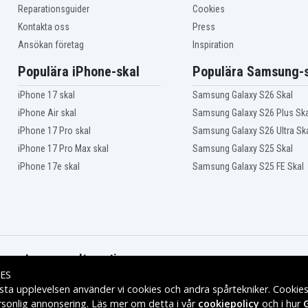
Reparationsguider
Cookies
Kontakta oss
Press
Ansökan företag
Inspiration
Populära iPhone-skal
Populära Samsung-s
iPhone 17 skal
Samsung Galaxy S26 Skal
iPhone Air skal
Samsung Galaxy S26 Plus Ska
iPhone 17 Pro skal
Samsung Galaxy S26 Ultra Sk
iPhone 17 Pro Max skal
Samsung Galaxy S25 Skal
iPhone 17e skal
Samsung Galaxy S25 FE Skal
Leveransalternativ
ES
sta upplevelsen använder vi cookies och andra spårtekniker. Cookie
rsonlig annonsering. Läs mer om detta i vår
cookiepolicy
och i hur