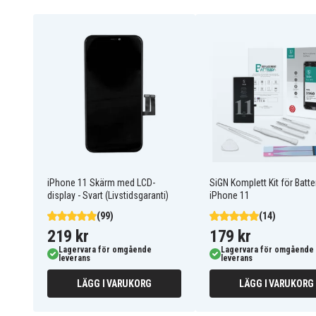
iPhone 11 Skärm med LCD-
SiGN Komplett Kit för Batter
display - Svart (Livstidsgaranti)
iPhone 11
(99)
(14)
219 kr
179 kr
Lagervara för omgående
Lagervara för omgående
leverans
leverans
LÄGG I VARUKORG
LÄGG I VARUKORG