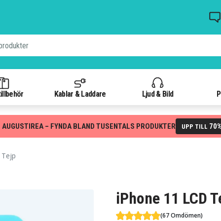
illbehör
Kablar & Laddare
Ljud & Bild
P
 AUGUSTIREA – FYNDA BLAND TUSENTALS PRODUKTER
70
UPP TILL
 Tejp
iPhone 11 LCD T
(67 Omdömen)