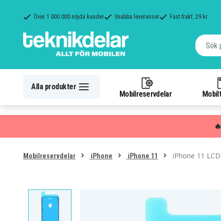
Över 1 000 000 nöjda kunder
Snabba leveranser
Fast frakt: 29 kr
Alla produkter
Mobilreservdelar
Mobilt

iPhone 11 LCD
Mobilreservdelar
iPhone
iPhone 11