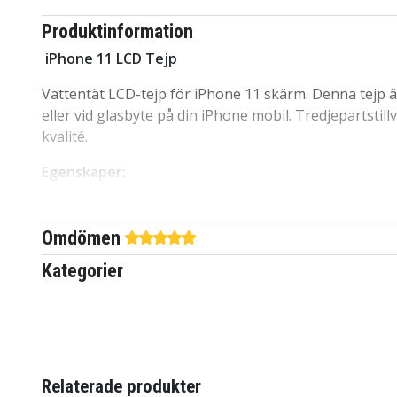
Produktinformation
iPhone 11 LCD Tejp
Vattentät LCD-tejp för iPhone 11 skärm. Denna tejp 
eller vid glasbyte på din iPhone mobil. Tredjepartst
kvalité.
Egenskaper:
Passar till:
iPhone 11
Reservdel:
LCD tejp
Omdömen
Kategorier
IP110031
Artnr
8721428062549
EAN / GTIN
Reservdelar
Produkttyp
Relaterade produkter