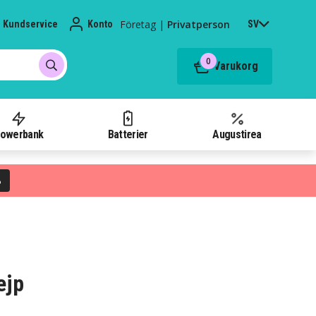
Företag
|
Privatperson
Kundservice
Konto
SV
0
Varukorg
owerbank
Batterier
Augustirea
%
ejp