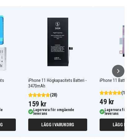
ats
iPhone 11 Högkapacitets Batteri -
iPhone 11 Batteritejp
3470mAh
(19)
(28)
49 kr
159 kr
de
Lagervara för omgående
Lagervara för omgå
leverans
leverans
RG
LÄGG I VARUKORG
LÄGG I VARUK