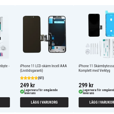
ibyte -
iPhone 11 LCD-skärm Incell AAA
iPhone 11 Skärmbytess
(Livstidsgaranti)
Komplett med Verktyg
(61)
249 kr
299 kr
Lagervara för omgående
Lagervara för omgåen
leverans
leverans
LÄGG I VARUKORG
LÄGG I VARUKO