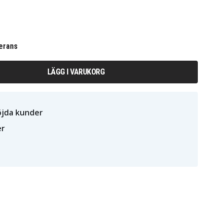
erans
LÄGG I VARUKORG
öjda kunder
er