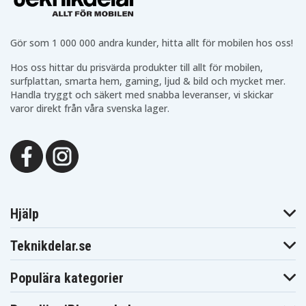
A = D (R20, LR20)
B = C (R14, LR14)
Gör som 1 000 000 andra kunder, hitta allt för mobilen hos oss!
C = AA (R6, LR6)
D = 9V (6F22, 6LR61)
Hos oss hittar du prisvärda produkter till allt för mobilen,
E = AAA (R03, LR03)
surfplattan, smarta hem, gaming, ljud & bild och mycket mer.
Handla tryggt och säkert med snabba leveranser, vi skickar
varor direkt från våra svenska lager.
29b1cb99594c856170c7a4a41
Artnr
7330985124709
EAN / GTIN
C / LR14
Modell
Batteri
Produkttyp
Hjälp
1,5 V
Spänning
Teknikdelar.se
Alkaline
Batterityp
Populära kategorier
Smartline
Passar varumärke