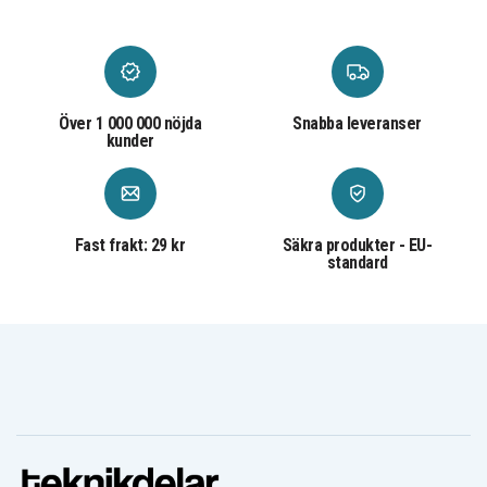
HP-11 (Smartline)
KC (Smartline)
LR14 (Smartline)
LR14A (Smartline)
LR14N (Smartline)
Över 1 000 000 nöjda
Snabba leveranser
kunder
Mezza torcia (Smartline)
MN1400 (Smartline)
MX1400 (Smartline)
Pila Mediana (Smartline)
Fast frakt: 29 kr
Säkra produkter - EU-
Pilha média (Smartline)
standard
Pin Trung (Smartline)
R14 (Smartline)
R14P (Smartline)
UM 2 (Smartline)
Vissa leksaksfabrikatörer har egna
batteribeteckningar som de ibland skriver i sina
bruksanvisningar.
Dessa är följande: