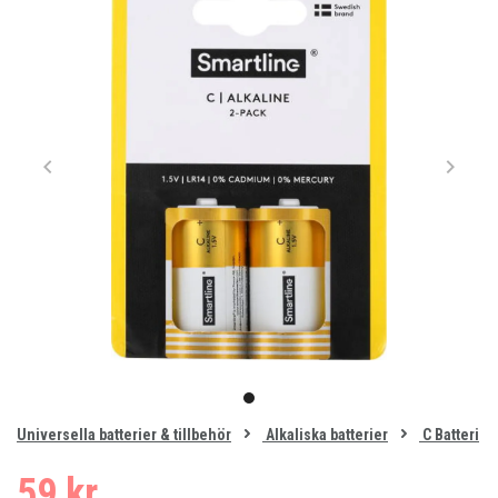
Item
1
item
of
0
Universella batterier & tillbehör
Alkaliska batterier
C Batteri
1
59 kr