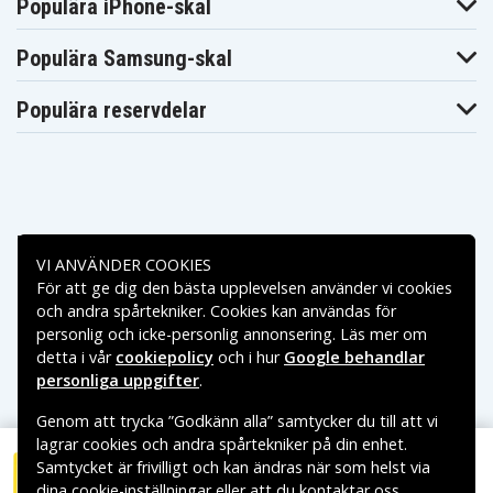
Populära iPhone-skal
0,06 kg
Vikt
Populära Samsung-skal
26,2x50,0 mm
Mått
Populära reservdelar
26,2 mm
Bredd
50 mm
Höjd
Betalningsalternativ
:
VI ANVÄNDER COOKIES
135-99-199-4779
14AC
14AU
För att ge dig den bästa upplevelsen använder vi cookies
Leveransalternativ
(Smartline)
(Smartline)
(Smartline)
och andra spårtekniker. Cookies kan användas för
6135-00-117-
6135-99-605-
4014 (Smartline)
personlig och icke-personlig annonsering. Läs mer om
3212 (Smartline)
6659 (Smartline)
detta i vår
cookiepolicy
och i hur
Google behandlar
AM-2
7522 (Smartline)
814 (Smartline)
(Smartline)
personliga uppgifter
.
BA-3042/U
BA-42
AM2 (Smartline)
(Smartline)
(Smartline)
Genom att trycka ”Godkänn alla” samtycker du till att vi
BABY
Bébielem
E93 (Smartline)
lagrar cookies och andra spårtekniker på din enhet.
(Smartline)
(Smartline)
Samtycket är frivilligt och kan ändras när som helst via
HP-11
HP11
KC (Smartline)
(Smartline)
(Smartline)
dina cookie-inställningar eller att du kontaktar oss.