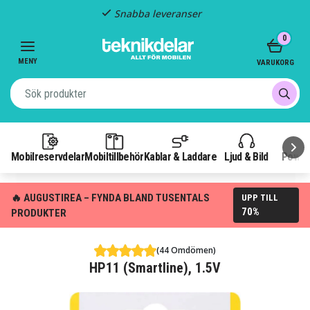
Snabba leveranser
Item
0
2
of
MENY
VARUKORG
3
Mobilreservdelar
Mobiltillbehör
Kablar & Laddare
Ljud & Bild
Power
🔥 AUGUSTIREA – FYNDA BLAND TUSENTALS
UPP TILL
70%
PRODUKTER
(44 Omdömen)
HP11 (Smartline), 1.5V