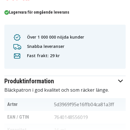
Lagervara för omgående leverans
Över 1 000 000 nöjda kunder
Snabba leveranser
Fast frakt: 29 kr
Produktinformation
Bläckpatron i god kvalitet och som räcker länge.
5d3969f95e16ffb04ca81a3ff
Artnr
7640148556019
EAN / GTIN
Kapacitet