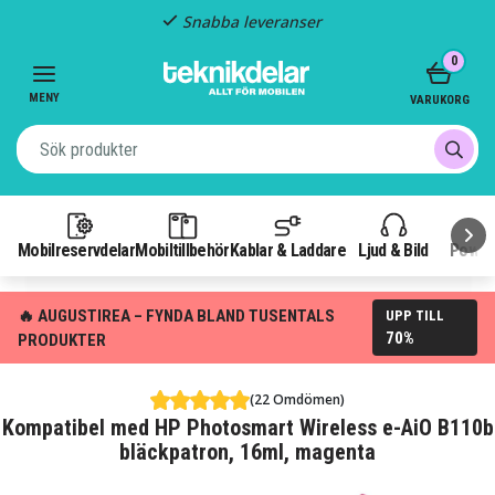
Snabba leveranser
Item
0
2
of
MENY
VARUKORG
3
Mobilreservdelar
Mobiltillbehör
Kablar & Laddare
Ljud & Bild
Power
🔥 AUGUSTIREA – FYNDA BLAND TUSENTALS
UPP TILL
70%
PRODUKTER
(22 Omdömen)
Kompatibel med HP Photosmart Wireless e-AiO B110b
bläckpatron, 16ml, magenta