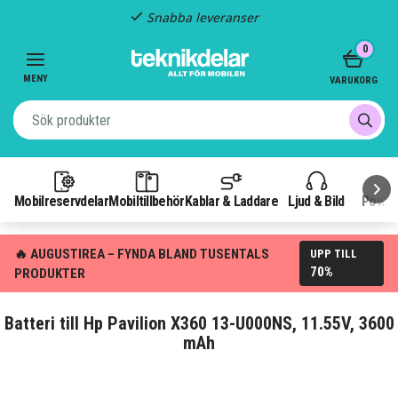
Snabba leveranser
Item
0
2
of
MENY
VARUKORG
3
Mobilreservdelar
Mobiltillbehör
Kablar & Laddare
Ljud & Bild
Power
🔥 AUGUSTIREA – FYNDA BLAND TUSENTALS
UPP TILL
70%
PRODUKTER
Batteri till Hp Pavilion X360 13-U000NS, 11.55V, 3600
mAh