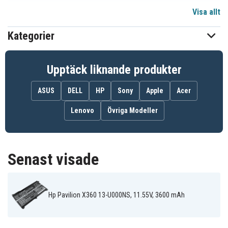
Visa allt
11,55 V
Spänning
Kategorier
Li-ion
Batterityp
HP
Passar varumärke
Upptäck liknande produkter
Ja
Överladdningsskydd
ASUS
DELL
HP
Sony
Apple
Acer
190,70 x 103,70 x 6,50 mm
Mått
Lenovo
Övriga Modeller
3600 mAh
Kapacitet
Senast visade
Batteriet ersätter:
1LT72ES
843537-421
843537-541
844203-850
844203-855
915230-541
915486-855
B103XL
BI03041XL
Hp Pavilion X360 13-U000NS, 11.55V, 3600 mAh
BI03041XL-PR
BI03XL
BIO3XL
HSTNN-LB7P
HSTNN-UB6W
ON03XL
TPN-W118