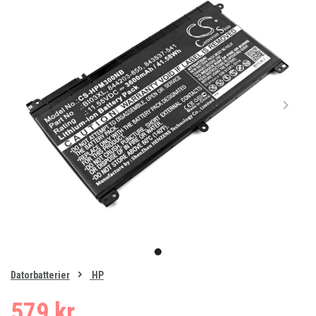
Item
1
item
of
0
Datorbatterier
HP
1
579 kr