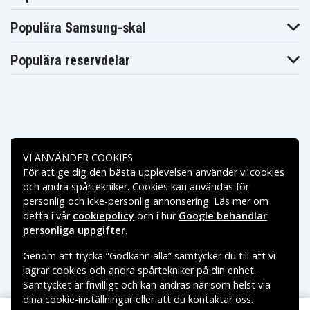
1005ef
1005eg
1005eo
HP Pavilion DV7-
HP Pavilion DV7-
HP Pavilion DV7-
1005es
1005tx
1006tx
Populära Samsung-skal
HP Pavilion DV7-
HP Pavilion DV7-
HP Pavilion DV7-
1007ef
1007tx
1008ef
Populära reservdelar
HP Pavilion DV7-
HP Pavilion DV7-
HP Pavilion DV7-
1008eg
1008tx
1009tx
HP Pavilion DV7-
HP Pavilion DV7-
HP Pavilion DV7-
1010ed
1010ef
1010eg
HP Pavilion DV7-
HP Pavilion DV7-
HP Pavilion DV7-
1010el
1010eo
1010ep
HP Pavilion DV7-
HP Pavilion DV7-
HP Pavilion DV7-
1010es
1010et
1010tx
Betalningsalternativ
HP Pavilion DV7-
HP Pavilion DV7-
HP Pavilion DV7-
VI ANVÄNDER COOKIES
1011tx
1012tx
1013tx
För att ge dig den bästa upplevelsen använder vi cookies
HP Pavilion DV7-
HP Pavilion DV7-
HP Pavilion DV7-
Leveransalternativ
1014ca
1014tx
1015eg
och andra spårtekniker. Cookies kan användas för
HP Pavilion DV7-
HP Pavilion DV7-
HP Pavilion DV7-
personlig och icke-personlig annonsering. Läs mer om
1015el
1015eo
1015tx
detta i vår
cookiepolicy
och i hur
Google behandlar
HP Pavilion DV7-
HP Pavilion DV7-
HP Pavilion DV7-
1016nr
1016tx
1017eg
personliga uppgifter
.
HP Pavilion DV7-
HP Pavilion DV7-
HP Pavilion DV7-
1017tx
1018eg
1018tx
Genom att trycka ”Godkänn alla” samtycker du till att vi
HP Pavilion DV7-
HP Pavilion DV7-
HP Pavilion DV7-
lagrar cookies och andra spårtekniker på din enhet.
1019tx
1020ea
1020eg
Samtycket är frivilligt och kan ändras när som helst via
HP Pavilion DV7-
HP Pavilion DV7-
HP Pavilion DV7-
1020el
1020eo
1020es
dina cookie-inställningar eller att du kontaktar oss.
Copyright © 2026, Spares Nordic AB