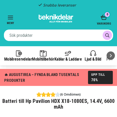
Snabba leveranser
Item
0
2
of
MENY
VARUKORG
3
Mobilreservdelar
Mobiltillbehör
Kablar & Laddare
Ljud & Bild
Power
🔥 AUGUSTIREA – FYNDA BLAND TUSENTALS
UPP TILL
70%
PRODUKTER
(6 Omdömen)
Batteri till Hp Pavilion HDX X18-1080ES, 14.4V, 6600
mAh