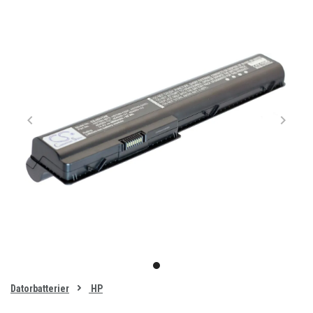
Item
1
item
of
0
Datorbatterier
HP
1