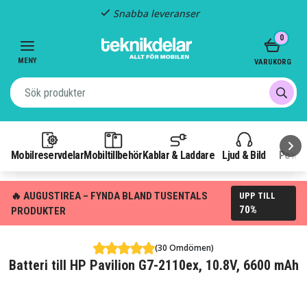
Snabba leveranser
Item
0
2
of
MENY
VARUKORG
3
Mobilreservdelar
Mobiltillbehör
Kablar & Laddare
Ljud & Bild
Power
🔥 AUGUSTIREA – FYNDA BLAND TUSENTALS
UPP TILL
70%
PRODUKTER
(30 Omdömen)
Batteri till HP Pavilion G7-2110ex, 10.8V, 6600 mAh