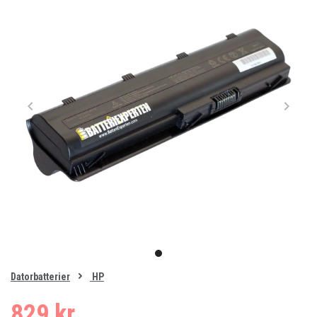
Item
1
item
of
0
Datorbatterier
HP
1
829 kr