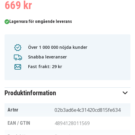
669 kr
Lagervara för omgående leverans
Över 1 000 000 nöjda kunder
Snabba leveranser
Fast frakt: 29 kr
Produktinformation
02b3ad6e4c31420cd815fe634
Artnr
4894128011569
EAN / GTIN