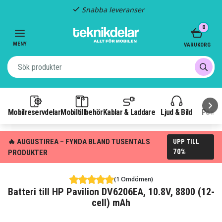
Snabba leveranser
Item
0
2
of
MENY
VARUKORG
3
Mobilreservdelar
Mobiltillbehör
Kablar & Laddare
Ljud & Bild
Power
🔥 AUGUSTIREA – FYNDA BLAND TUSENTALS
UPP TILL
70%
PRODUKTER
(1 Omdömen)
Batteri till HP Pavilion DV6206EA, 10.8V, 8800 (12-
cell) mAh