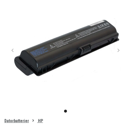
Item
1
item
of
0
Datorbatterier
HP
1