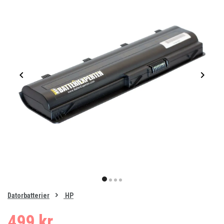
Item
1
item
item
item
item
of
0
Datorbatterier
HP
1
2
3
4
499 kr