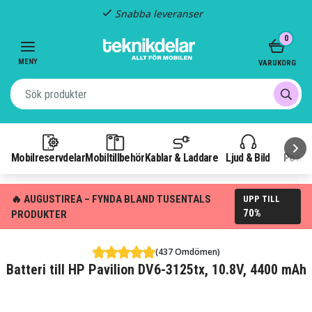
Snabba leveranser
Item
0
2
of
MENY
VARUKORG
3
Mobilreservdelar
Mobiltillbehör
Kablar & Laddare
Ljud & Bild
Power
🔥 AUGUSTIREA – FYNDA BLAND TUSENTALS
UPP TILL
70%
PRODUKTER
(437 Omdömen)
Batteri till HP Pavilion DV6-3125tx, 10.8V, 4400 mAh