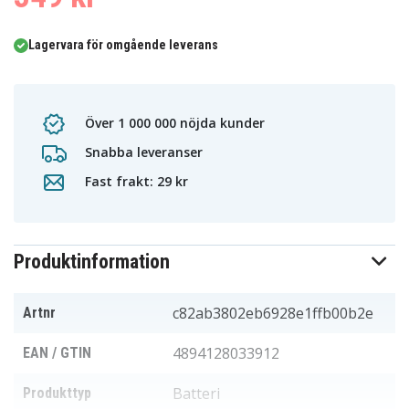
Lagervara för omgående leverans
Över 1 000 000 nöjda kunder
Snabba leveranser
Fast frakt: 29 kr
Produktinformation
c82ab3802eb6928e1ffb00b2e
Artnr
4894128033912
EAN / GTIN
Batteri
Produkttyp