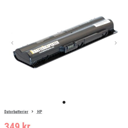
Item
1
item
of
0
Datorbatterier
HP
1
349 kr