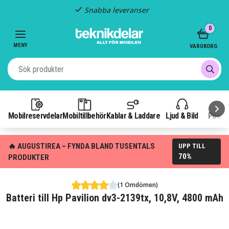
Snabba leveranser
Item
0
2
of
MENY
VARUKORG
3
Mobilreservdelar
Mobiltillbehör
Kablar & Laddare
Ljud & Bild
Power
🔥 AUGUSTIREA – FYNDA BLAND TUSENTALS
UPP TILL
70%
PRODUKTER
(1 Omdömen)
Batteri till Hp Pavilion dv3-2139tx, 10,8V, 4800 mAh