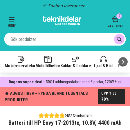
Snabba leveranser
Item
0
2
of
MENY
VARUKORG
3
Mobilreservdelar
Mobiltillbehör
Kablar & Laddare
Ljud & Bild
Power
Dagens super-deal - 30%
Laddningsstation med 6 portar, 120W 🔌⚡
🔥 AUGUSTIREA – FYNDA BLAND TUSENTALS
UPP TILL
70%
PRODUKTER
(437 Omdömen)
Batteri till HP Envy 17-2013tx, 10.8V, 4400 mAh