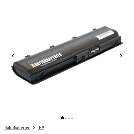
Item
1
item
item
item
item
of
0
Datorbatterier
HP
1
2
3
4