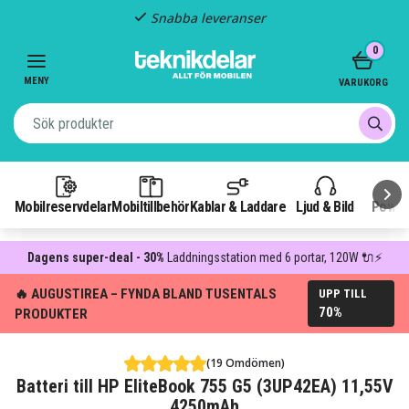
Snabba leveranser
Item
0
2
of
MENY
VARUKORG
3
Mobilreservdelar
Mobiltillbehör
Kablar & Laddare
Ljud & Bild
Power
Dagens super-deal - 30%
Laddningsstation med 6 portar, 120W 🔌⚡
🔥 AUGUSTIREA – FYNDA BLAND TUSENTALS
UPP TILL
70%
PRODUKTER
(19 Omdömen)
Batteri till HP EliteBook 755 G5 (3UP42EA) 11,55V
4250mAh