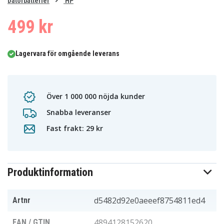
0
Datorbatterier
HP
1
2
3
4
499 kr
Lagervara för omgående leverans
Över 1 000 000 nöjda kunder
Snabba leveranser
Fast frakt: 29 kr
Produktinformation
d5482d92e0aeeef8754811ed4
Artnr
4894128152620
EAN / GTIN