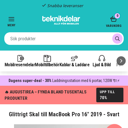
Snabba leveranser
Item
0
2
of
MENY
VARUKORG
3
Mobilreservdelar
Mobiltillbehör
Kablar & Laddare
Ljud & Bild
Power
Dagens super-deal - 30%
Laddningsstation med 6 portar, 120W 🔌⚡
🔥 AUGUSTIREA – FYNDA BLAND TUSENTALS
UPP TILL
70%
PRODUKTER
Glittrigt Skal till MacBook Pro 16" 2019 - Svart