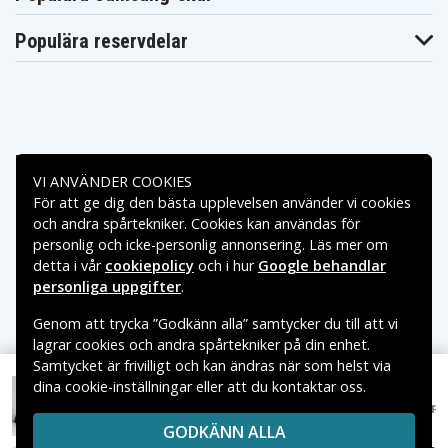
Populära reservdelar
Betalningsalternativ
VI ANVÄNDER COOKIES
För att ge dig den bästa upplevelsen använder vi cookies
Leveransalternativ
och andra spårtekniker. Cookies kan användas för
personlig och icke-personlig annonsering. Läs mer om
detta i vår
cookiepolicy
och i hur
Google behandlar
personliga uppgifter
.
Genom att trycka ”Godkänn alla” samtycker du till att vi
lagrar cookies och andra spårtekniker på din enhet.
Samtycket är frivilligt och kan ändras när som helst via
dina cookie-inställningar eller att du kontaktar oss.
Copyright © 2026, Spares Nordic AB
139 kr
Glittrigt Skal till MacBook Pro 16" 2019 - Svart
278 kr
VARUMÄRKEN SOM NÄMNS PÅ SIDAN TILLHÖR RESPEKTIVE
GODKÄNN ALLA
VARUMÄRKES ÄGARE.