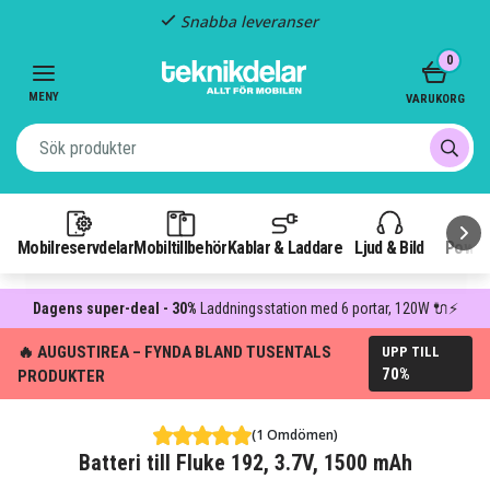
Snabba leveranser
Item
0
2
of
MENY
VARUKORG
3
Mobilreservdelar
Mobiltillbehör
Kablar & Laddare
Ljud & Bild
Power
Dagens super-deal - 30%
Laddningsstation med 6 portar, 120W 🔌⚡
🔥 AUGUSTIREA – FYNDA BLAND TUSENTALS
UPP TILL
70%
PRODUKTER
(1 Omdömen)
Batteri till Fluke 192, 3.7V, 1500 mAh