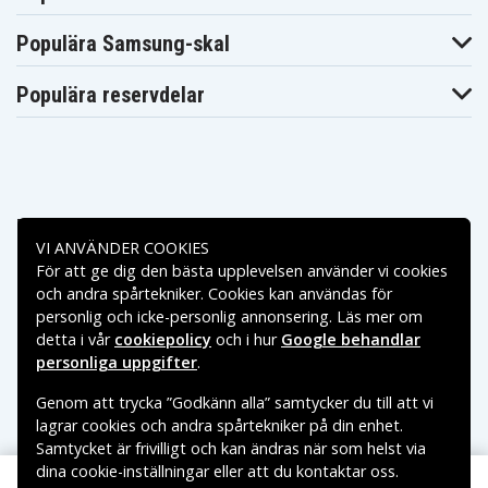
Populära Samsung-skal
Populära reservdelar
Betalningsalternativ
VI ANVÄNDER COOKIES
För att ge dig den bästa upplevelsen använder vi cookies
Leveransalternativ
och andra spårtekniker. Cookies kan användas för
personlig och icke-personlig annonsering. Läs mer om
detta i vår
cookiepolicy
och i hur
Google behandlar
personliga uppgifter
.
Genom att trycka ”Godkänn alla” samtycker du till att vi
lagrar cookies och andra spårtekniker på din enhet.
Samtycket är frivilligt och kan ändras när som helst via
dina cookie-inställningar eller att du kontaktar oss.
Copyright © 2026, Spares Nordic AB