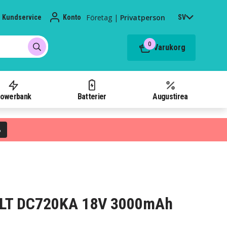
Företag
|
Privatperson
Kundservice
Konto
SV
0
Varukorg
owerbank
Batterier
Augustirea
%
WALT DC720KA 18V 3000mAh