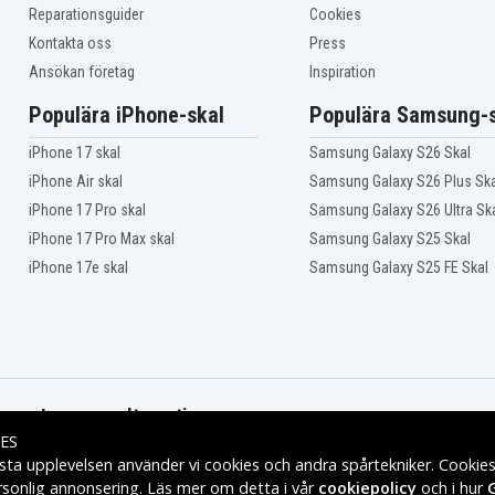
Reparationsguider
Cookies
Kontakta oss
Press
Ansökan företag
Inspiration
Populära iPhone-skal
Populära Samsung-s
iPhone 17 skal
Samsung Galaxy S26 Skal
iPhone Air skal
Samsung Galaxy S26 Plus Ska
iPhone 17 Pro skal
Samsung Galaxy S26 Ultra Sk
iPhone 17 Pro Max skal
Samsung Galaxy S25 Skal
iPhone 17e skal
Samsung Galaxy S25 FE Skal
Leveransalternativ
ES
sta upplevelsen använder vi cookies och andra spårtekniker. Cookie
rsonlig annonsering. Läs mer om detta i vår
cookiepolicy
och i hur