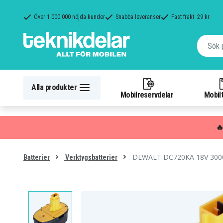
Över 1 000 000 nöjda kunder
Snabba leveranser
Fast frakt: 29 kr
Alla produkter
Mobilreservdelar
Mobilt

DEWALT DC720KA 18V 30
Batterier
Verktygsbatterier