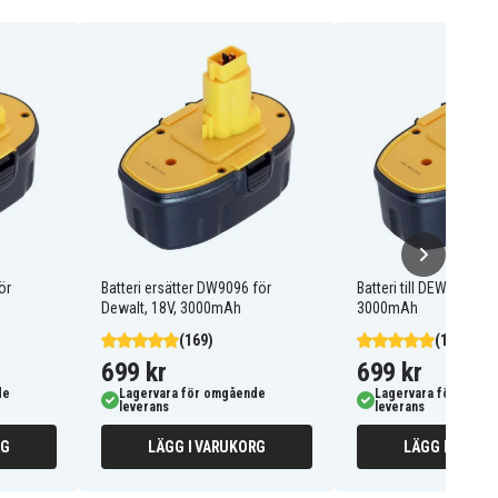
ör
Batteri ersätter DW9096 för
Batteri till DEWALT DC
Dewalt, 18V, 3000mAh
3000mAh
(169)
(169)
699 kr
699 kr
de
Lagervara för omgående
Lagervara för omgå
leverans
leverans
RG
LÄGG I VARUKORG
LÄGG I VARUK