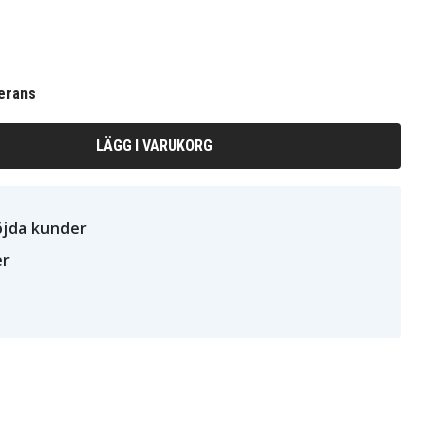
erans
LÄGG I VARUKORG
öjda kunder
er