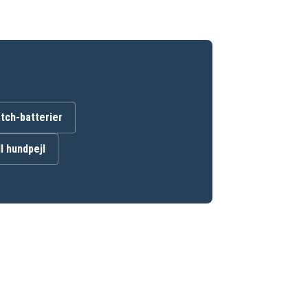
ch-batterier
ll hundpejl