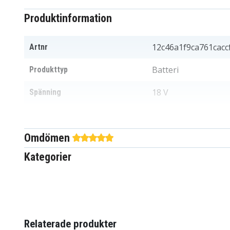
Produktinformation
12c46a1f9ca761cacc
Artnr
Batteri
Produkttyp
18 V
Spänning
Ni-MH
Batterityp
Omdömen
Dewalt
Passar varumärke
Kategorier
136,8x85,4x113 mm
Mått
3000 mAh
Kapacitet
Batteriet ersätter:
Relaterade produkter