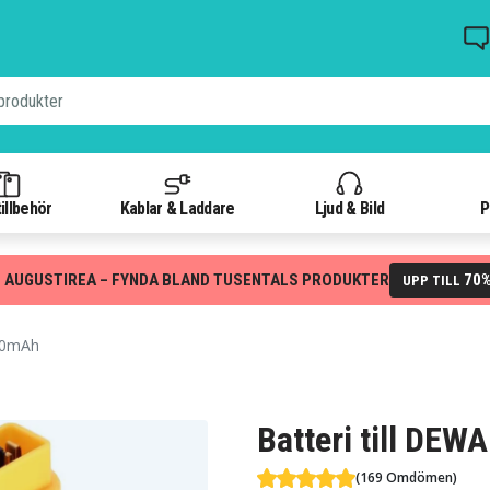
illbehör
Kablar & Laddare
Ljud & Bild
P
 AUGUSTIREA – FYNDA BLAND TUSENTALS PRODUKTER
70
UPP TILL
00mAh
Batteri till DE
(169 Omdömen)