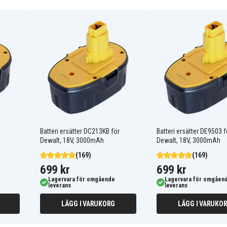
DC212K
DC213KB
DE9095
DE9503
DW9098
DEWALT DC212B
DEWALT DC212KZ
DEWALT DC330
DEWALT DC330KB
Batteri ersätter DC213KB för
Batteri ersätter DE9503 f
DEWALT DC380KB
Dewalt, 18V, 3000mAh
Dewalt, 18V, 3000mAh
DEWALT DC385B
(169)
(169)
DEWALT DC390B
DEWALT DC390KB
699 kr
699 kr
DEWALT DC410KA
Lagervara för omgående
Lagervara för omgåen
DEWALT DC411B
leverans
leverans
DEWALT DC490B
LÄGG I VARUKORG
LÄGG I VARUKO
DEWALT DC495KA
DEWALT DC515N
DEWALT DC527 Flash