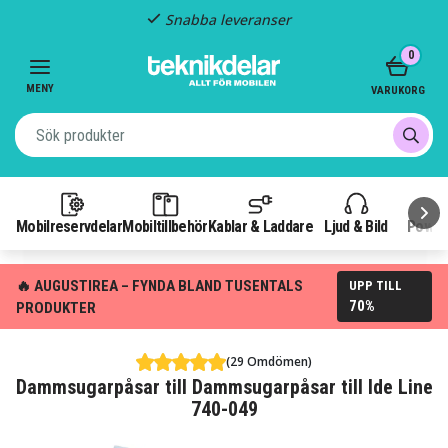
Snabba leveranser
Item
0
2
of
MENY
VARUKORG
3
Mobilreservdelar
Mobiltillbehör
Kablar & Laddare
Ljud & Bild
Power
🔥 AUGUSTIREA – FYNDA BLAND TUSENTALS
UPP TILL
70%
PRODUKTER
(29 Omdömen)
Dammsugarpåsar till Dammsugarpåsar till Ide Line
740-049