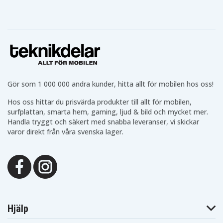
Wasco Compact
United VC-4115
United VC-4116
VS 0212
Wasco VC 0212E
Widab 1250
Widab 1350
Wilfa RC 105D
Wilfa RC 407D
Wilfa RC 705D
Gör som 1 000 000 andra kunder, hitta allt för mobilen hos oss!
Hos oss hittar du prisvärda produkter till allt för mobilen,
surfplattan, smarta hem, gaming, ljud & bild och mycket mer.
Handla tryggt och säkert med snabba leveranser, vi skickar
varor direkt från våra svenska lager.
Hjälp