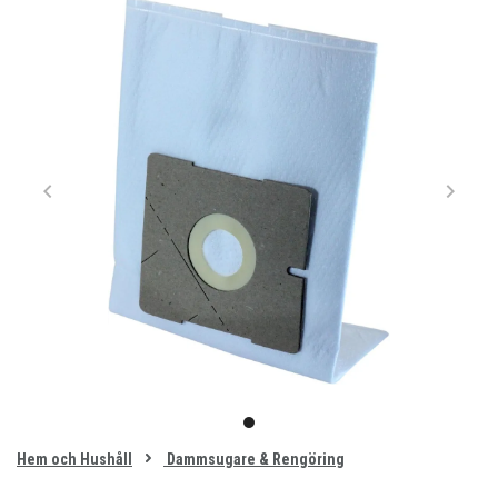
Item
1
item
of
0
Hem och Hushåll
Dammsugare & Rengöring
1