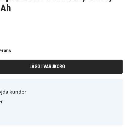
mAh
erans
LÄGG I VARUKORG
öjda kunder
er