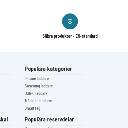
Säkra produkter - EU-standard
Populära kategorier
iPhone laddare
Samsung laddare
USB-C laddare
Trådlösa hörlurar
Smart tag
kal
Populära reservdelar