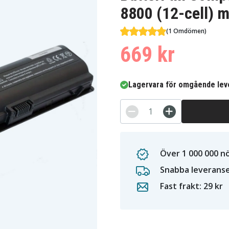
8800 (12-cell) 
(1 Omdömen)
669 kr
Lagervara för omgående lev
Över 1 000 000 n
Snabba leverans
Fast frakt: 29 kr