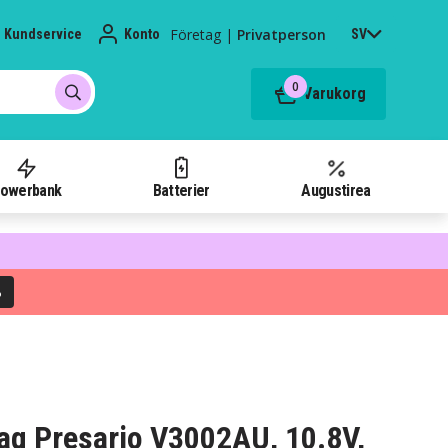
Företag
|
Privatperson
Kundservice
Konto
SV
0
Varukorg
owerbank
Batterier
Augustirea
%
paq Presario V3002AU, 10.8V,