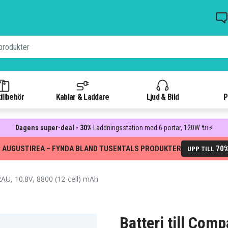
illbehör
Kablar & Laddare
Ljud & Bild
P
Dagens super-deal - 30%
Laddningsstation med 6 portar, 120W 🔌⚡
 AUGUSTIREA – FYNDA BLAND TUSENTALS PRODUKTER
70
UPP TILL
U, 10.8V, 8800 (12-cell) mAh
Batteri till Com