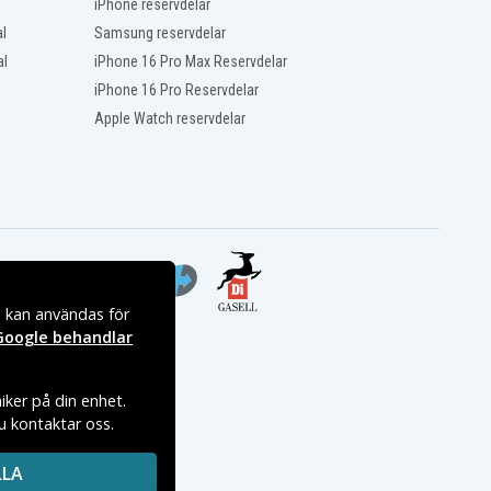
iPhone reservdelar
l
Samsung reservdelar
al
iPhone 16 Pro Max Reservdelar
iPhone 16 Pro Reservdelar
Apple Watch reservdelar
s kan användas för
Google behandlar
iker på din enhet.
du kontaktar oss.
LLA