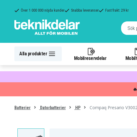
Över 1 000 000 nöjda kunder
Snabba leveranser
Fast frakt: 29 kr
Alla produkter
Mobilreservdelar
Mobilt

Compaq Presario V3002A
Batterier
Datorbatterier
HP